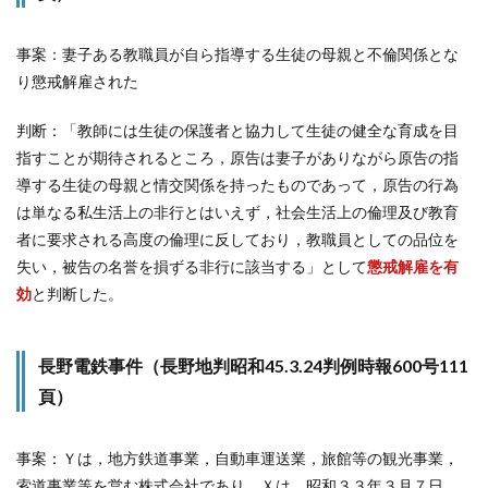
事案：妻子ある教職員が自ら指導する生徒の母親と不倫関係とな
り懲戒解雇された
判断：「教師には生徒の保護者と協力して生徒の健全な育成を目
指すことが期待されるところ，原告は妻子がありながら原告の指
導する生徒の母親と情交関係を持ったものであって，原告の行為
は単なる私生活上の非行とはいえず，社会生活上の倫理及び教育
者に要求される高度の倫理に反しており，教職員としての品位を
失い，被告の名誉を損ずる非行に該当する」として
懲戒解雇を有
効
と判断した。
長野電鉄事件（長野地判昭和45.3.24判例時報600号111
頁）
事案：Ｙは，地方鉄道事業，自動車運送業，旅館等の観光事業，
索道事業等を営む株式会社であり，Ｘは，昭和３３年３月７日，