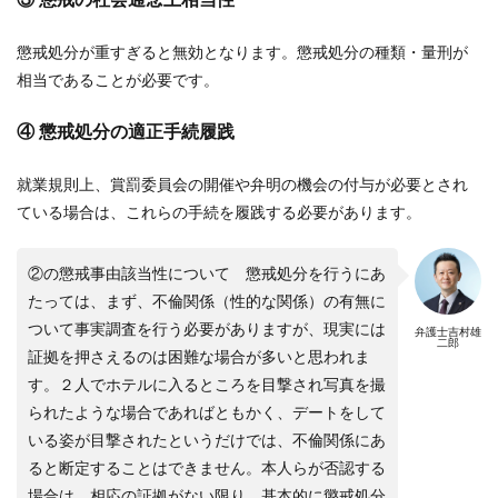
懲戒処分が重すぎると無効となります。懲戒処分の種類・量刑が
相当であることが必要です。
④ 懲戒処分の適正手続履践
就業規則上、賞罰委員会の開催や弁明の機会の付与が必要とされ
ている場合は、これらの手続を履践する必要があります。
②の懲戒事由該当性について 懲戒処分を行うにあ
たっては、まず、不倫関係（性的な関係）の有無に
ついて事実調査を行う必要がありますが、現実には
弁護士吉村雄
二郎
証拠を押さえるのは困難な場合が多いと思われま
す。２人でホテルに入るところを目撃され写真を撮
られたような場合であればともかく、デートをして
いる姿が目撃されたというだけでは、不倫関係にあ
ると断定することはできません。本人らが否認する
場合は、相応の証拠がない限り、基本的に懲戒処分