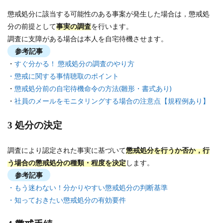
懲戒処分に該当する可能性のある事案が発生した場合は，懲戒処
分の前提として
事実の調査
を行います。
調査に支障がある場合は本人を自宅待機させます。
参考記事
・
すぐ分かる！ 懲戒処分の調査のやり方
・懲戒に関する事情聴取のポイント
・
懲戒処分前の自宅待機命令の方法(雛形・書式あり)
・
社員のメールをモニタリングする場合の注意点【規程例あり】
3 処分の決定
調査により認定された事実に基づいて
懲戒処分を行うか否か，行
う場合の懲戒処分の種類・程度を決定
します。
参考記事
・もう迷わない！分かりやすい懲戒処分の判断基準
・知っておきたい懲戒処分の有効要件