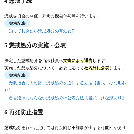
4 懲戒手続
懲戒委貞会の開催、弁明の機会付与等を行います。
参考記事
・知っておきたい懲戒処分の有効要件
5 懲戒処分の実施・公表
決定した懲戒処分を当該社員へ
文書により通告
します。
実施した懲戒処分について，必要に応じて
社内外に公表
します。
参考記事
・
受取拒否にも対応、懲戒処分を通知する方法【書式・ひな形あ
り】
・
名誉毀損にならない懲戒処分の公表方法【書式・ひな形あり】
6 再発防止措置
懲戒処分を行っただけでは再度同じ不祥事が生ずる可能性があり