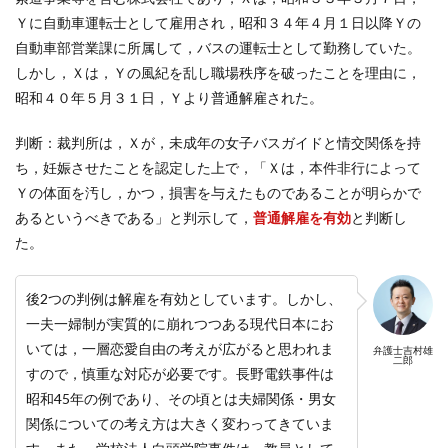
Ｙに自動車運転士として雇用され，昭和３４年４月１日以降Ｙの
自動車部営業課に所属して，バスの運転士として勤務していた。
しかし，Ｘは，Ｙの風紀を乱し職場秩序を破ったことを理由に，
昭和４０年５月３１日，Ｙより普通解雇された。
判断：裁判所は，Ｘが，未成年の女子バスガイドと情交関係を持
ち，妊娠させたことを認定した上で，「Ｘは，本件非行によって
Ｙの体面を汚し，かつ，損害を与えたものであることが明らかで
あるというべきである」と判示して，
普通解雇を有効
と判断し
た。
後2つの判例は解雇を有効としています。しかし、
一夫一婦制が実質的に崩れつつある現代日本にお
いては，一層恋愛自由の考えが広がると思われま
弁護士吉村雄
二郎
すので，慎重な対応が必要です。長野電鉄事件は
昭和45年の例であり、その頃とは夫婦関係・男女
関係についての考え方は大きく変わってきていま