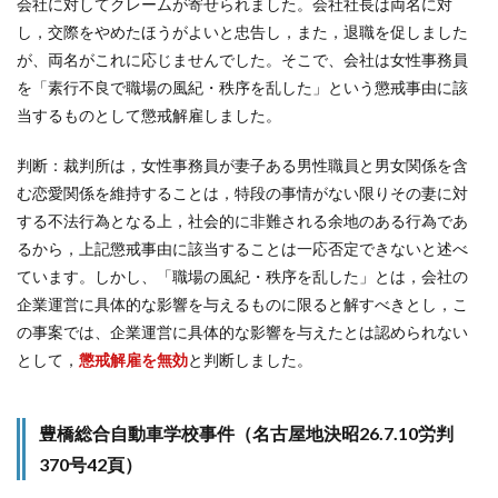
会社に対してクレームが寄せられました。会社社長は両名に対
し，交際をやめたほうがよいと忠告し，また，退職を促しました
が、両名がこれに応じませんでした。そこで、会社は女性事務員
を「素行不良で職場の風紀・秩序を乱した」という懲戒事由に該
当するものとして懲戒解雇しました。
判断：裁判所は，女性事務員が妻子ある男性職員と男女関係を含
む恋愛関係を維持することは，特段の事情がない限りその妻に対
する不法行為となる上，社会的に非難される余地のある行為であ
るから，上記懲戒事由に該当することは一応否定できないと述べ
ています。しかし、「職場の風紀・秩序を乱した」とは，会社の
企業運営に具体的な影響を与えるものに限ると解すべきとし，こ
の事案では、企業運営に具体的な影響を与えたとは認められない
として，
懲戒解雇を無効
と判断しました。
豊橋総合自動車学校事件（名古屋地決昭26.7.10労判
370号42頁）