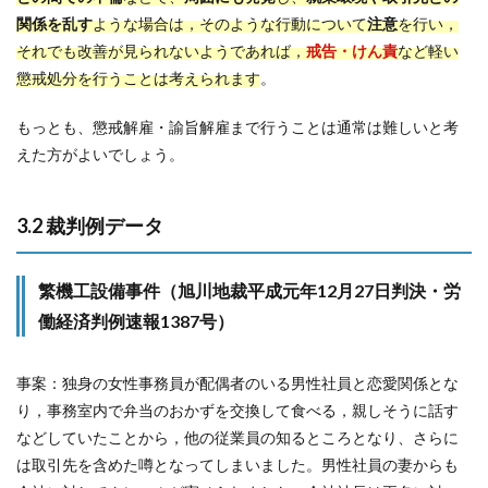
関係を乱す
ような場合は，そのような行動について
注意
を行い，
それでも改善が見られないようであれば，
戒告・けん責
など軽い
懲戒処分を行うことは考えられます
。
もっとも、懲戒解雇・諭旨解雇まで行うことは通常は難しいと考
えた方がよいでしょう。
3.2 裁判例データ
繁機工設備事件（旭川地裁平成元年12月27日判決・労
働経済判例速報1387号）
事案：独身の女性事務員が配偶者のいる男性社員と恋愛関係とな
り，事務室内で弁当のおかずを交換して食べる，親しそうに話す
などしていたことから，他の従業員の知るところとなり、さらに
は取引先を含めた噂となってしまいました。男性社員の妻からも