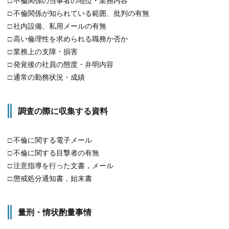
□ 不倫関係の当事者の地位・業務内容
□ 不倫関係が知られている範囲、批判の有無
□ 社内設備、私用メールの有無
□ 高い倫理性を求められる職務か否か
□ 業務上の支障・損害
□ 発覚後の社員の態度・弁明内容
□ 通常の勤務状況・成績
調査の際に収集する資料
□ 不倫に関する電子メール
□ 不倫に関する目撃者の有無
□ 注意指導を行った文書，メール
□ 懲戒処分通知書，始末書
量刑・情状酌量事情