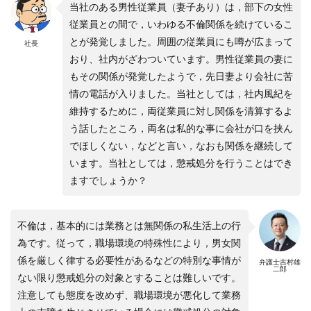
当社のある男性従業員（妻子あり）は，部下の女性
従業員との間で，いわゆる不倫関係を続けているこ
とが発覚しました。周囲の従業員にも噂が広まって
社長
おり、社内がざわついています。男性従業員の妻に
もその関係が発覚したようで，先日妻より会社に苦
情の電話が入りました。当社としては，社内風紀を
維持するために，両従業員に対し関係を清算するよ
う話したところ，両名は私的な事に会社が口を挟ん
でほしくない，などと言い，なおも関係を継続して
います。当社としては，懲戒処分を行うことはでき
ますでしょうか？
不倫は，基本的には業務とは無関係の私生活上の行
為です。従って，職場環境の特殊性により，男女関
係を厳しく律する必要性があるなどの特別な事情が
弁護士吉村雄
二郎
ない限り懲戒処分の対象とすることは難しいです。
注意しても態度を改めず、職場環境が悪化して業務