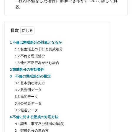
…社内不倫をした場合に解雇できるかについて詳しく解
説
目次
1 不倫は懲戒処分の対象となるか
1.1 私生活上の非行と懲戒処分
1.2 不倫と懲戒処分
1.3 他の不正行為が絡む場合
2 懲戒処分の有効要件
3 不倫の懲戒処分の量定
3.1 基本的な考え方
3.2 裁判例データ
3.3 民間データ
3.4 公務員データ
3.5 報道データ
4 不倫に対する懲戒の対応方法
4.1 調査（事実及び証拠の確認）
2 懲戒処分の進め方