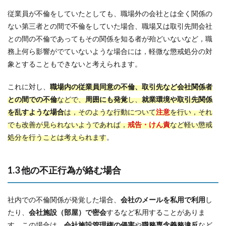
従業員が不倫をしていたとしても、職場外の会社とは全く関係の
ない第三者との間で不倫をしていた場合、職場又は取引先間会社
との間の不倫であってもその関係を知る者が殆どいないなど，職
務上何ら影響がでていないような場合には，軽微な懲戒処分の対
象とすることもできないと考えられます。
これに対し、
職場内の従業員同意の不倫、取引先など会社関係者
との間での不倫
などで、
周囲にも発覚
し、
就業環境や取引先関係
を乱すような場合
は，そのような行動について
注意
を行い，それ
でも改善が見られないようであれば，
戒告・けん責
など軽い懲戒
処分を行うことは考えられます
。
1.3 他の不正行為が絡む場合
社内での不倫関係が発覚した場合、
会社のメールを私用で利用
し
たり、
会社施設（部屋）で密会
するなど私用することがありま
す。この場合は、
会社施設管理権の侵害
や
職務専念義務違反
など