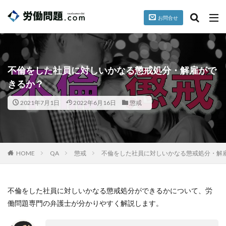
お問合せ
台風
就業規則
パワハラ
セクハラ
誓約書
カテゴリー
不倫をした社員に対しいかなる懲戒処分・解雇がで
きるか？
2021年7月1日
2022年6月16日
懲戒
タグ
懲戒
掲載情報
暴行、脅迫
検索
HOME
QA
懲戒
不倫をした社員に対しいかなる懲戒処分・解
不倫をした社員に対しいかなる懲戒処分ができるかについて、労
働問題専門の弁護士が分かりやすく解説します。