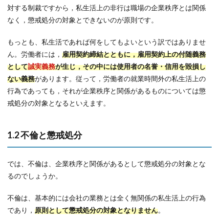
対する制裁ですから，私生活上の非行は職場の企業秩序とは関係
なく，懲戒処分の対象とできないのが原則です。
もっとも、私生活であれば何をしてもよいという訳ではありませ
ん。労働者には，
雇用契約締結とともに，雇用契約上の付随義務
として
誠実義務
が生じ，その中には使用者の名誉・信用を毀損し
ない義務
があります。従って，労働者の就業時間外の私生活上の
行為であっても，それが企業秩序と関係があるものについては懲
戒処分の対象となるといえます。
1.2 不倫と懲戒処分
では、不倫は、企業秩序と関係があるとして懲戒処分の対象とな
るのでしょうか。
不倫は、基本的には会社の業務とは全く無関係の私生活上の行為
であり，
原則として懲戒処分の対象となりません
。