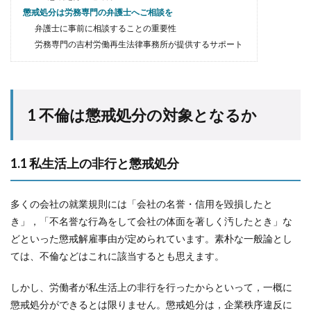
懲戒処分は労務専門の弁護士へご相談を
弁護士に事前に相談することの重要性
労務専門の吉村労働再生法律事務所が提供するサポート
1 不倫は懲戒処分の対象となるか
1.1 私生活上の非行と懲戒処分
多くの会社の就業規則には「会社の名誉・信用を毀損したと
き」，「不名誉な行為をして会社の体面を著しく汚したとき」な
どといった懲戒解雇事由が定められています。素朴な一般論とし
ては、不倫などはこれに該当するとも思えます。
しかし、労働者が私生活上の非行を行ったからといって，一概に
懲戒処分ができるとは限りません。懲戒処分は，企業秩序違反に