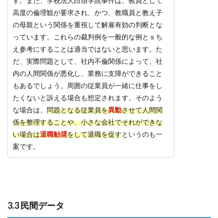
す。また、学校法人白頭学院事件は、教員として
高度の倫理観が要求され、かつ、教職員と教え子
の母親という関係を重視して解雇有効の判断とな
っています。これらの裁判例を一般的な例とｓち
え参考にすることは適当ではないと思います。た
だ、実際問題として、社内不倫関係によって、社
内の人間関係が悪化し、業務に支障ができること
もあるでしょう。周囲の従業員が一緒に仕事をし
たくないと訴える場合も想定されます。そのよう
な場合は、
問題となる従業員を
異動
させて人間関
係を整理することや、小さな会社でそれができな
い場合は
退職勧奨
をして退職を促す
というのも一
案です。
3.3 民間データ