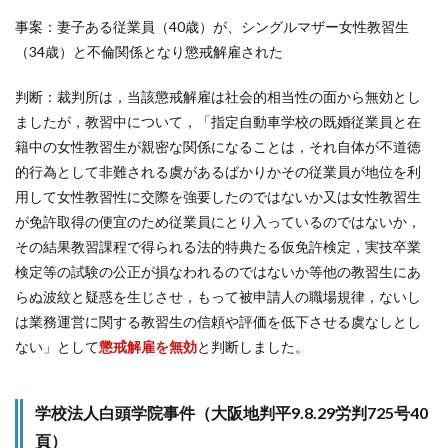
事案：妻子ある従業員（40歳）が、シングルマザー女性教習生
（34歳）と不倫関係となり懲戒解雇された
判断：裁判所は，当該懲戒解雇は社会的相当性の面から無効とし
ましたが，教習中について，「指定自動車学校の既婚従業員と在
籍中の女性教習生が親密な関係になることは，それ自体が不道徳
的行為として非難される虞があるばかりかその従業員が地位を利
用して女性教習性に交際を強要したのではないか又は女性教習生
が免許取得の便宜のため従業員にとり入っているのではないか，
その結果教習課程で得られる法的特典たる仮免許検定，実技卒業
検定等の試験の公正が損なわれるのではないか等他の教習生にあ
らぬ波紋と疑惑を生じさせ，もって被申請人の職場規律，ないし
は業務運営に関する教習生の信頼や評価を低下させる虞なしとし
ない」として
懲戒解雇を無効
と判断しました。
学校法人白頭学院事件（大阪地判平9.8.29労判725号40
頁）