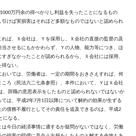
1000万円余の得べかりし利益を失ったことになるもの
し引けば実損害はそれほど多額なものではないと認められ
よれば、Ｘ会社は、Ｙを採用し、Ｘ会社の直接の監督の及
担当させるにもかかわらず、Ｙの人物、能力等につき、ほ
にすぎなかったことが認められるから、Ｘ会社には採用、
を得ない。
においては、労働者は、一定の期間をおきさえすれば、何
ところ（民法六二七条参照）、本件において、ＹはＸ会社
には、辞職の意思表示をしたものと認められないではないか
ては、平成2年7月1日以降について解約の効果が生ずる
上の債務不履行としてその責任を追及できるのは、平成2
とになる。
とは今日の経済事情に適するか疑問がないではなく、労働
その損害の賠償に見合う出捐をしたものと解する余地もあ