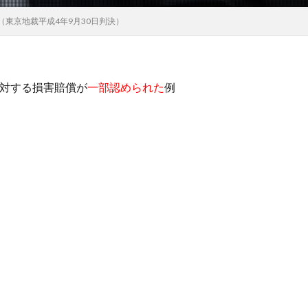
東京地裁平成4年9月30日判決）
に対する損害賠償が
一部認められた
例