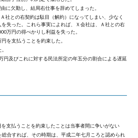
理由に欠勤し、結局右仕事を辞めてしまった。
りＡ社との右契約は駄目（解約）になってしまい、少なく
収入を失った。これら事実によれば、Ｘ会社は、Ａ社との右
000万円の得べかりし利益を失った。
0万円を支払うことを約束した。
た。
0万円及びこれに対する民法所定の年五分の割合による遅延
万円を支払うことを約束したことは当事者間に争いがない
を総合すれば、その時期は、平成二年七月ころと認められ