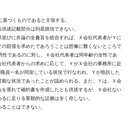
迫に基づくものであると主張する。
各供述記載部分は到底措信できない。
果並びに弁論の全趣旨を総合すれば、Ｘ会社代表者がＹに
その賠償を求めたであろうことは想像に難くないところで
男性であるのに対し、Ｘ会社代表者は同年齢の女性であ
会社代表者からの求めに応じて、ＹがＸ会社の事務所に赴
子職員一名が同室している状況で行なわれ、Ｙが抵抗した
可能な状況であったことが認められる。また、Ｙは、Ｘ会
れを畏れて確約書を作成したとも供述するが、Ｘ会社ない
めるに足りる客観的な証拠は全く存しない。
めることはできない。