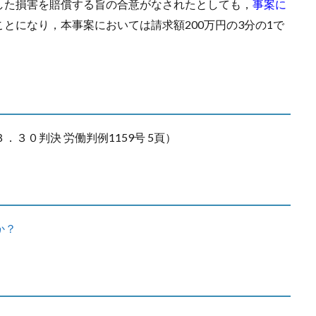
した損害を賠償する旨の合意がなされたとしても，
事案に
ことになり，本事案においては請求額200万円の3分の1で
３０判決 労働判例1159号 5頁）
か？