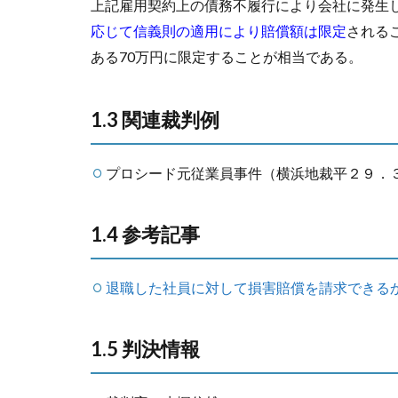
上記雇用契約上の債務不履行により会社に発生
応じて信義則の適用により賠償額は限定
される
ある70万円に限定することが相当である。
1.3 関連裁判例
プロシード元従業員事件（横浜地裁平２９．３．
1.4 参考記事
退職した社員に対して損害賠償を請求できる
1.5 判決情報