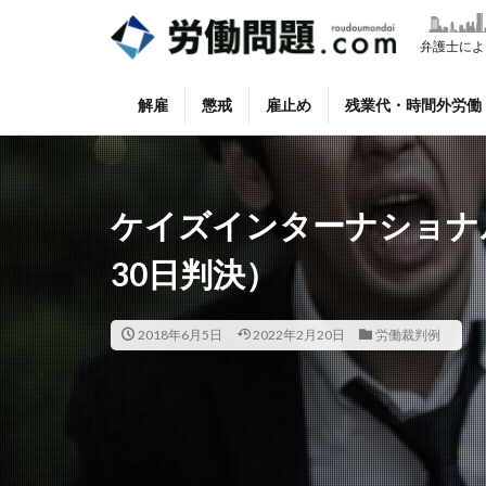
タグ
弁護士によ
懲戒
掲載情
解雇
懲戒
雇止め
残業代・時間外労働
ケイズインターナショナ
30日判決）
2018年6月5日
2022年2月20日
労働裁判例