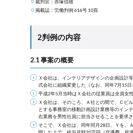
裁判官：赤塚信雄
掲載誌：労働判例 616号 10頁
2判例の内容
2.1 事案の概要
Ｘ会社は、インテリアデザインの企画設計等
式会社に組織変更した（なお、同年7月15
平成2年5月当時はＸ会社の従業員は全員女
Ｘ会社は、そのころ、Ａ社との間で、Ｃビル
とする事務室の移動計画設計業務等のイン
右業務を男性社員に担当させることを要求
そこで、Ｘ会社は、同年同月28日、Ｙを、
明した上で、給与月額20万円（交通費、超