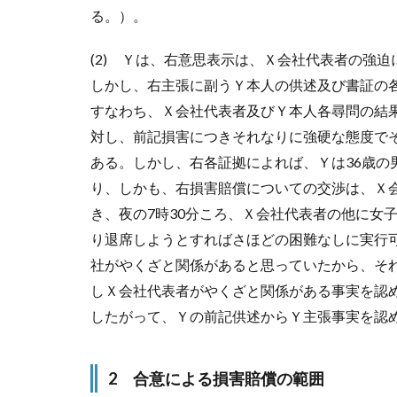
る。）。
(2) Ｙは、右意思表示は、Ｘ会社代表者の強
しかし、右主張に副うＹ本人の供述及び書証の
すなわち、Ｘ会社代表者及びＹ本人各尋問の結
対し、前記損害につきそれなりに強硬な態度で
ある。しかし、右各証拠によれば、Ｙは36歳の
り、しかも、右損害賠償についての交渉は、Ｘ
き、夜の7時30分ころ、Ｘ会社代表者の他に女
り退席しようとすればさほどの困難なしに実行
社がやくざと関係があると思っていたから、そ
しＸ会社代表者がやくざと関係がある事実を認
したがって、Ｙの前記供述からＹ主張事実を認
2 合意による損害賠償の範囲