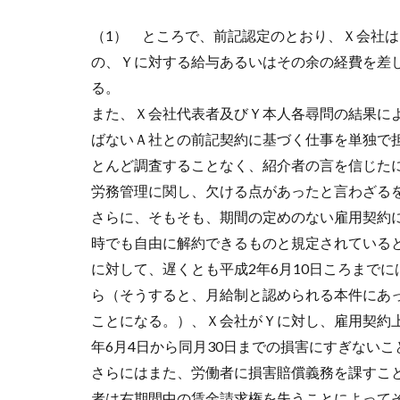
（1） ところで、前記認定のとおり、Ｘ会社は
の、Ｙに対する給与あるいはその余の経費を差
る。
また、Ｘ会社代表者及びＹ本人各尋問の結果に
ばないＡ社との前記契約に基づく仕事を単独で
とんど調査することなく、紹介者の言を信じた
労務管理に関し、欠ける点があったと言わざる
さらに、そもそも、期間の定めのない雇用契約
時でも自由に解約できるものと規定されている
に対して、遅くとも平成2年6月10日ころまで
ら（そうすると、月給制と認められる本件にあっ
ことになる。）、Ｘ会社がＹに対し、雇用契約
年6月4日から同月30日までの損害にすぎないこ
さらにはまた、労働者に損害賠償義務を課すこ
者は右期間中の賃金請求権を失うことによって