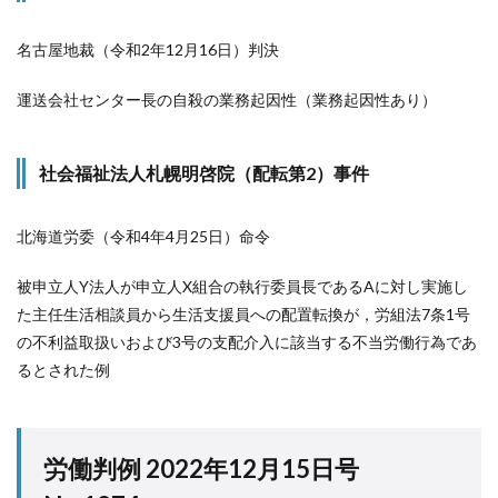
名古屋地裁（令和2年12月16日）判決
運送会社センター長の自殺の業務起因性（業務起因性あり）
社会福祉法人札幌明啓院（配転第2）事件
北海道労委（令和4年4月25日）命令
被申立人Y法人が申立人X組合の執行委員長であるAに対し実施し
た主任生活相談員から生活支援員への配置転換が，労組法7条1号
の不利益取扱いおよび3号の支配介入に該当する不当労働行為であ
るとされた例
労働判例 2022年12月15日号