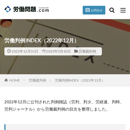
お問合せ
台風
就業規則
パワハラ
セクハラ
誓約書
カテゴリー
労働判例INDEX（2022年12月）
2022年12月31日
2023年1月16日
労働裁判例
タグ
懲戒
掲載情報
暴行、脅迫
HOME
労働裁判例
労働判例INDEX（2022年12月）
検索
2022年12月に公刊された判例雑誌（労判、判タ、労経速、判時、
労判ジャーナル）から労働裁判例の目次を整理しました。