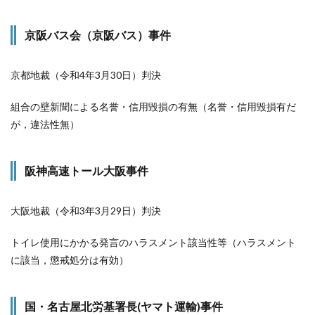
京阪バス会（京阪バス）事件
京都地裁（令和4年3月30日）判決
組合の壁新聞による名誉・信用毀損の有無（名誉・信用毀損有だ
が，違法性無）
阪神高速トール大阪事件
大阪地裁（令和3年3月29日）判決
トイレ使用にかかる発言のハラスメント該当性等（ハラスメント
に該当，懲戒処分は有効）
国・名古屋北労基署長(ヤマト運輸)事件