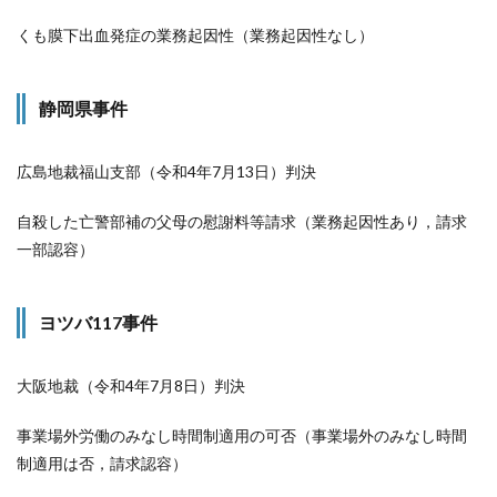
くも膜下出血発症の業務起因性（業務起因性なし）
静岡県事件
広島地裁福山支部（令和4年7月13日）判決
自殺した亡警部補の父母の慰謝料等請求（業務起因性あり，請求
一部認容）
ヨツバ117事件
大阪地裁（令和4年7月8日）判決
事業場外労働のみなし時間制適用の可否（事業場外のみなし時間
制適用は否，請求認容）