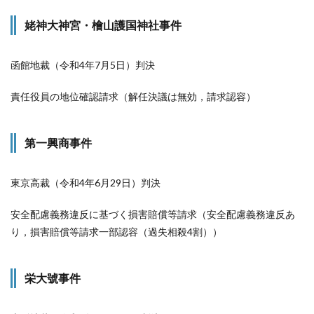
姥神大神宮・檜山護国神社事件
函館地裁（令和4年7月5日）判決
責任役員の地位確認請求（解任決議は無効，請求認容）
第一興商事件
東京高裁（令和4年6月29日）判決
安全配慮義務違反に基づく損害賠償等請求（安全配慮義務違反あ
り，損害賠償等請求一部認容（過失相殺4割））
栄大號事件