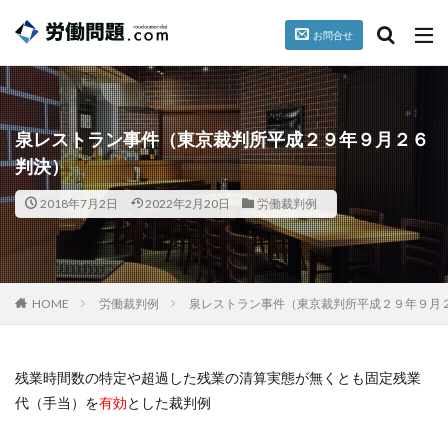
お問合せ
台風
就業規則
パワハラ
セクハラ
誓約書
カテゴリー
泉レストラン事件（東京裁判所平成２９年９月２６
判決）
2018年7月2日
2022年2月20日
労働裁判例
タグ
懲戒
掲載情報
暴行、脅迫
検索
HOME
労働裁判例
泉レストラン事件（東京裁判所平成２９年９月
残業時間数の特定や超過した残業の清算実態が無くとも固定残業
代（手当）を
有効
とした裁判例