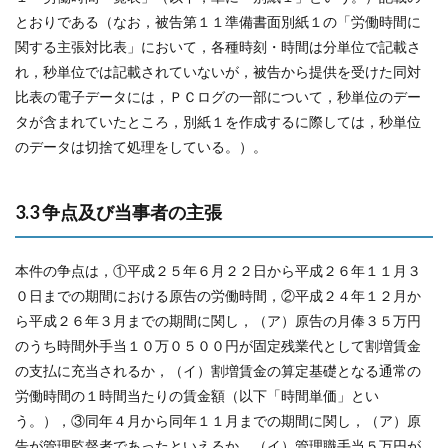
とおりである（なお，被告第１１準備書面別紙１の「労働時間に
関する主張対比表」において，各種時刻・時間は分単位で記載さ
れ，秒単位では記載されていないが，被告から提供を受けた同対
比表の電子データには，ＰＣログの一部について，秒単位のデー
タが含まれていたところ，別紙１を作成するに際しては，秒単位
のデータは切捨て処理をしている。）。
3.3 争点及び当事者の主張
本件の争点は，①平成２５年６月２２日から平成２６年１１月３
０日までの期間における原告の労働時間，②平成２４年１２月か
ら平成２６年３月までの期間に関し，（ア）原告の月俸３５万円
のうち時間外手当１０万０５００円が固定残業代として割増賃金
の支払に充当されるか，（イ）割増賃金の算定基礎となる通常の
労働時間の１時間当たりの賃金額（以下「時間単価」とい
う。），③同年４月から同年１１月までの期間に関し，（ア）原
告が管理監督者であったといえるか，（イ）管理職手当５万円が