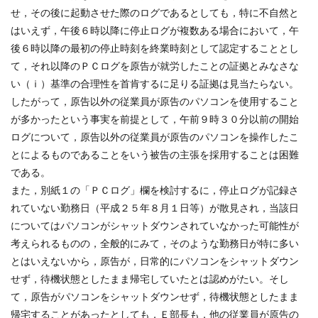
せ，その後に起動させた際のログであるとしても，特に不自然と
はいえず，午後６時以降に停止ログが複数ある場合において，午
後６時以降の最初の停止時刻を終業時刻として認定することとし
て，それ以降のＰＣログを原告が就労したことの証拠とみなさな
い（ｉ）基準の合理性を首肯するに足りる証拠は見当たらない。
したがって，原告以外の従業員が原告のパソコンを使用すること
が多かったという事実を前提として，午前９時３０分以前の開始
ログについて，原告以外の従業員が原告のパソコンを操作したこ
とによるものであることをいう被告の主張を採用することは困難
である。
また，別紙１の「ＰＣログ」欄を検討するに，停止ログが記録さ
れていない勤務日（平成２５年８月１日等）が散見され，当該日
についてはパソコンがシャットダウンされていなかった可能性が
考えられるものの，全般的にみて，そのような勤務日が特に多い
とはいえないから，原告が，日常的にパソコンをシャットダウン
せず，待機状態としたまま帰宅していたとは認めがたい。そし
て，原告がパソコンをシャットダウンせず，待機状態としたまま
帰宅することがあったとしても，Ｅ部長も，他の従業員が原告の