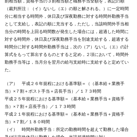
割相当額，資格手当の３割相当額と職務手当全額を，表記の順
（裁判所注：（イ）ないし（エ）の順と解される。）に一定時間
分に相当する時間外，休日及び深夜勤務に対する時間外勤務手当
として支給し，表記の順に充当する，ただし，当該時間外手当相
当分の時間を上回る時間数が発生した場合には，超過した時間に
対する時間外，休日及び深夜勤務手当を別途支給する，超過する
時間分に対する時間外勤務手当は，次の（ア）ないし（エ）の計
算式をもって算出するものとすると定め，２項において，時間外
勤務手当等は，当月分を翌月の給与支給時に支給すると定めてい
た。
（ア） 平成２６年規程における基準額＝（（基本給＋業務手
当）×７割＋ポスト手当＋店長手当）／１７３時間
平成２５年規程における基準額＝（基本給＋業務手当＋資格手
当）×７割＋店長手当）／１７３時間
平成２１年規程における基準額＝（基本給＋業務手当＋資格手
当）×７割／１８０時間
（イ） 時間外勤務手当：所定の勤務時間を超えて勤務した場合
及び法定外休日に勤務した場合，当該超過時間に対し，