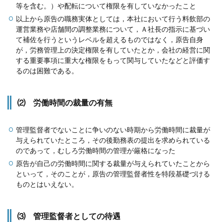
等を含む。）や配転について権限を有していなかったこと
以上から原告の職務実体としては，本社において行う料飲部の
運営業務や店舗間の調整業務について，Ａ社長の指示に基づい
て補佐を行うというレベルを超えるものではなく，原告自身
が，労務管理上の決定権限を有していたとか，会社の経営に関
する重要事項に重大な権限をもって関与していたなどと評価す
るのは困難である。
⑵ 労働時間の裁量の有無
管理監督者でないことに争いのない時期から労働時間に裁量が
与えられていたところ，その後勤務表の提出を求められている
のであって，むしろ労働時間の管理が厳格になった
原告が自己の労働時間に関する裁量が与えられていたことから
といって，そのことが，原告の管理監督者性を特段基礎づける
ものとはいえない。
⑶ 管理監督者としての待遇