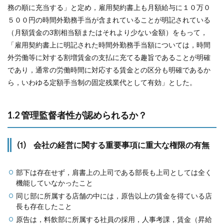
務の順に充当する」と定め，雇用契約書上も月額給与に１０万０
５００円の時間外勤務手当が含まれていることが明記されている
（月額賃金の3割相当額またはそれより少ない金額）をもって，
「雇用契約書上に明記された時間外勤務手当額については，時間
外労働等に対する割増賃金の支払に充てる趣旨であることが明確
であり，通常の労働時間に対応する賃金との区分も明確であるか
ら，いわゆる定額手当制の固定残業代として有効」とした。
1.2 管理監督者性が認められるか？
⑴ 会社の経営に関する重要事項に重大な権限の有無
部下は存在せず，肩書上の上司である部長も上司としては全く
機能していなかったこと
同じ部に所属する店舗の中には，原告以上の賃金を得ている店
長も存在したこと
原告は，料飲部に所属する社員の採用，人事考課，賃金（昇給