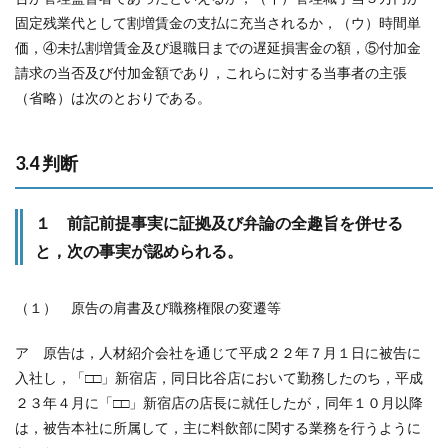
固定残業代として割増賃金の支払に充当されるか，（ウ）時間単
価，④未払割増賃金及び退職日までの遅延損害金の額，⑤付加金
請求の当否及び付加金額であり，これらに対する当事者の主張
（省略）は次のとおりである。
3.4 判断
１ 前記前提事実に証拠及び弁論の全趣旨を併せる
と，次の事実が認められる。
（１） 原告の肩書及び職務権限の変遷等
ア 原告は，人材紹介会社を通じて平成２２年７月１日に被告に
入社し，「□□」新宿店，同日比谷店において勤務したのち，平成
２３年４月に「□□」新宿店の店長に就任したが，同年１０月以降
は，被告本社に所属して，主に料飲部に関する業務を行うように