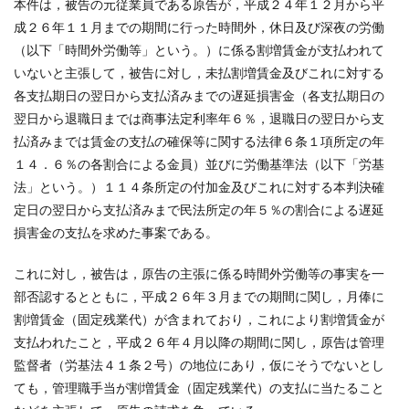
本件は，被告の元従業員である原告が，平成２４年１２月から平
成２６年１１月までの期間に行った時間外，休日及び深夜の労働
（以下「時間外労働等」という。）に係る割増賃金が支払われて
いないと主張して，被告に対し，未払割増賃金及びこれに対する
各支払期日の翌日から支払済みまでの遅延損害金（各支払期日の
翌日から退職日までは商事法定利率年６％，退職日の翌日から支
払済みまでは賃金の支払の確保等に関する法律６条１項所定の年
１４．６％の各割合による金員）並びに労働基準法（以下「労基
法」という。）１１４条所定の付加金及びこれに対する本判決確
定日の翌日から支払済みまで民法所定の年５％の割合による遅延
損害金の支払を求めた事案である。
これに対し，被告は，原告の主張に係る時間外労働等の事実を一
部否認するとともに，平成２６年３月までの期間に関し，月俸に
割増賃金（固定残業代）が含まれており，これにより割増賃金が
支払われたこと，平成２６年４月以降の期間に関し，原告は管理
監督者（労基法４１条２号）の地位にあり，仮にそうでないとし
ても，管理職手当が割増賃金（固定残業代）の支払に当たること