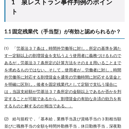
1 泉レストラン事件判例のポイン
ト
1.1 固定残業代（手当型）が有効と認められるか？
⑴ 「
労基法３７条は，時間外労働等に対し，所定の基準を満た
す一定額以上の割増賃金を支払うよう使用者に義務づけるもので
あるが，労基法３７条所定の計算方法をそのまま用いることまで
を求めるものではない。そして，使用者が，労働者に対し，時間
外労働等に対応する割増賃金を通常の労働時間に対応する賃金と
を明確に区別し，後者を固定残業代として定額で支払う場合に
は，当該支給額が労基法３７条所定の金額以上であるか否かを判
定することが可能であるから，割増賃金の有効な弁済の効力を有
するものと解するのが相当である。」
⑵ 給与規程で，「基本給，業務手当及び資格手当の３割相当額
並びに職務手当の全額を時間外勤務手当，休日勤務手当，深夜勤