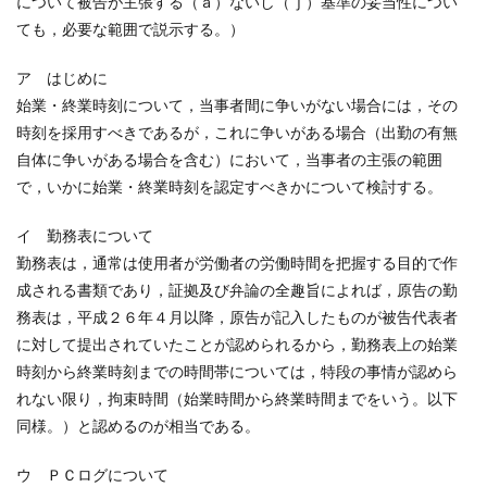
について被告が主張する（ａ）ないし（ｊ）基準の妥当性につい
ても，必要な範囲で説示する。）
ア はじめに
始業・終業時刻について，当事者間に争いがない場合には，その
時刻を採用すべきであるが，これに争いがある場合（出勤の有無
自体に争いがある場合を含む）において，当事者の主張の範囲
で，いかに始業・終業時刻を認定すべきかについて検討する。
イ 勤務表について
勤務表は，通常は使用者が労働者の労働時間を把握する目的で作
成される書類であり，証拠及び弁論の全趣旨によれば，原告の勤
務表は，平成２６年４月以降，原告が記入したものが被告代表者
に対して提出されていたことが認められるから，勤務表上の始業
時刻から終業時刻までの時間帯については，特段の事情が認めら
れない限り，拘束時間（始業時間から終業時間までをいう。以下
同様。）と認めるのが相当である。
ウ ＰＣログについて