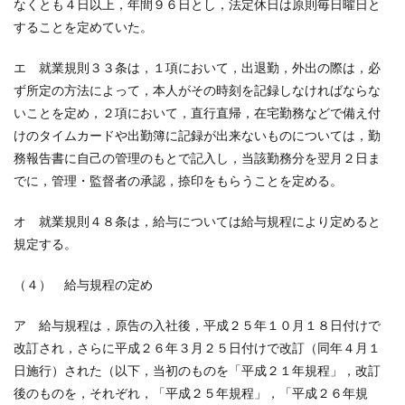
なくとも４日以上，年間９６日とし，法定休日は原則毎日曜日と
することを定めていた。
エ 就業規則３３条は，１項において，出退勤，外出の際は，必
ず所定の方法によって，本人がその時刻を記録しなければならな
いことを定め，２項において，直行直帰，在宅勤務などで備え付
けのタイムカードや出勤簿に記録が出来ないものについては，勤
務報告書に自己の管理のもとで記入し，当該勤務分を翌月２日ま
でに，管理・監督者の承認，捺印をもらうことを定める。
オ 就業規則４８条は，給与については給与規程により定めると
規定する。
（４） 給与規程の定め
ア 給与規程は，原告の入社後，平成２５年１０月１８日付けで
改訂され，さらに平成２６年３月２５日付けで改訂（同年４月１
日施行）された（以下，当初のものを「平成２１年規程」，改訂
後のものを，それぞれ，「平成２５年規程」，「平成２６年規