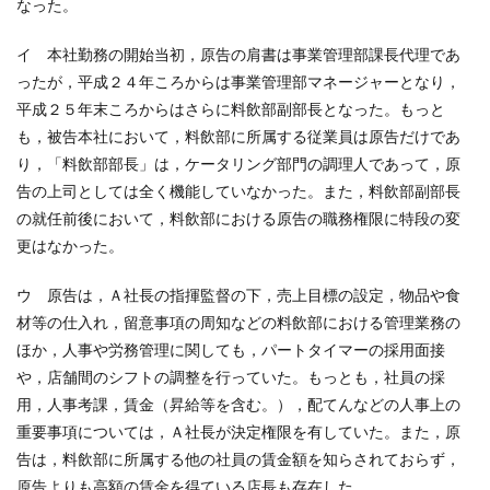
なった。
イ 本社勤務の開始当初，原告の肩書は事業管理部課長代理であ
ったが，平成２４年ころからは事業管理部マネージャーとなり，
平成２５年末ころからはさらに料飲部副部長となった。もっと
も，被告本社において，料飲部に所属する従業員は原告だけであ
り，「料飲部部長」は，ケータリング部門の調理人であって，原
告の上司としては全く機能していなかった。また，料飲部副部長
の就任前後において，料飲部における原告の職務権限に特段の変
更はなかった。
ウ 原告は，Ａ社長の指揮監督の下，売上目標の設定，物品や食
材等の仕入れ，留意事項の周知などの料飲部における管理業務の
ほか，人事や労務管理に関しても，パートタイマーの採用面接
や，店舗間のシフトの調整を行っていた。もっとも，社員の採
用，人事考課，賃金（昇給等を含む。），配てんなどの人事上の
重要事項については，Ａ社長が決定権限を有していた。また，原
告は，料飲部に所属する他の社員の賃金額を知らされておらず，
原告よりも高額の賃金を得ている店長も存在した。