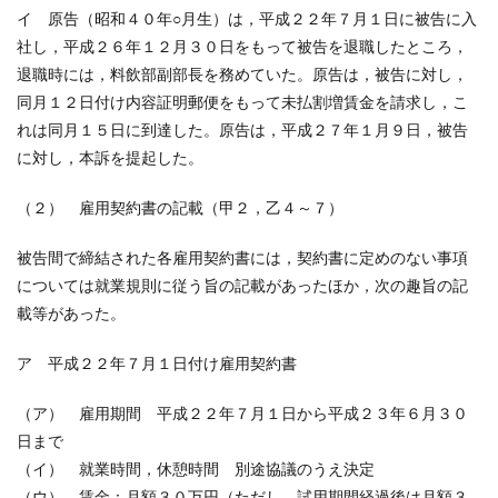
イ 原告（昭和４０年○月生）は，平成２２年７月１日に被告に入
社し，平成２６年１２月３０日をもって被告を退職したところ，
退職時には，料飲部副部長を務めていた。原告は，被告に対し，
同月１２日付け内容証明郵便をもって未払割増賃金を請求し，こ
れは同月１５日に到達した。原告は，平成２７年１月９日，被告
に対し，本訴を提起した。
（２） 雇用契約書の記載（甲２，乙４～７）
被告間で締結された各雇用契約書には，契約書に定めのない事項
については就業規則に従う旨の記載があったほか，次の趣旨の記
載等があった。
ア 平成２２年７月１日付け雇用契約書
（ア） 雇用期間 平成２２年７月１日から平成２３年６月３０
日まで
（イ） 就業時間，休憩時間 別途協議のうえ決定
（ウ） 賃金：月額３０万円（ただし，試用期間経過後は月額３