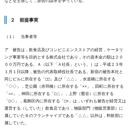
などを主張して，原告の請求を争っている。
２ 前提事実
（１） 当事者等
ア 被告は，飲食店及びコンビニエンスストアの経営，ケータリ
ング事業等を目的とする株式会社であり，その資本金の額は２０
００万円である。Ａ（以下「Ａ社長」という。）は，平成２３年
１月１日以降，被告の代表取締役社長である。新宿の被告本社と
同じビルに所在する「□□」及び「△△」，水道橋に所在する
「◇◇」，芝公園（赤羽橋）に所在する「××」，田町に所在する
「○○」，神田に所在する「□△」，上野（鶯谷）に所在する
「□◇」，葛飾区内に所在する「□×」は，いずれも被告が経営又は
運営する（していた）飲食店であり，物販部門（物販営業部）に
属していたＢのフランチャイズである「△△」以外は，料飲部に
属していた。