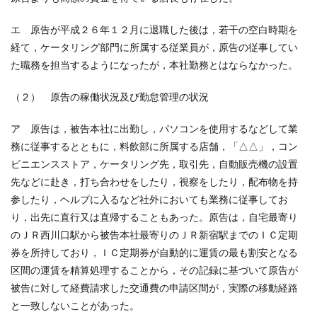
エ 原告が平成２６年１２月に退職した後は，若干の空白時期を
経て，ケータリング部門に所属する従業員が，原告の従事してい
た職務を担当するようになったが，本社勤務とはならなかった。
（２） 原告の稼働状況及び勤怠管理の状況
ア 原告は，被告本社に出勤し，パソコンを使用するなどして業
務に従事するとともに，料飲部に所属する店舗，「△△」，コン
ビニエンスストア，ケータリング先，取引先，自動販売機の設置
先などに赴き，打ち合わせをしたり，視察をしたり，配布物を持
参したり，ヘルプに入るなど社外においても業務に従事してお
り，出先に直行又は直帰することもあった。原告は，自宅最寄り
のＪＲ西川口駅から被告本社最寄りのＪＲ新宿駅までのＩＣ定期
券を所持しており，ＩＣ定期券が自動的に運賃の最も割安となる
区間の運賃を精算処理することから，その記録に基づいて原告が
被告に対して経費請求した交通費の申請区間が，実際の移動経路
と一致しないことがあった。