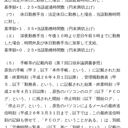
基準額×１．２５×当該超過時間数（円未満切上げ）
（ウ） 休日勤務手当：法定休日に勤務した場合，当該勤務時間
に対し，
基準額×１．３５×当該勤務時間数（円未満切上げ）
（エ） 深夜勤務手当：午後１０時より翌日午前５時までに勤務
した場合，時間外及び休日勤務手当に加算して支給。
基準額×０．２５×当該勤務時間数（円未満切上げ）
（５） 手帳等の記載内容（第７回口頭弁論調書参照）
原告の手帳（甲３，以下「本件手帳」という。）に記載された始
業・終業時刻（平成２６年４月１日以降），管理職勤務表（甲
５，以下「勤務表」という。）に記載された始業・終業時刻（平
成２６年４月１日以降），原告のパソコンのログ（以下「ＰＣロ
グ」という。）に残された開始・停止時刻（以下「開始ログ」，
「停止ログ」という。），原告のパソコンによるメールの最終送
信時刻（平成２６年３月３１日まで，以下では，この最終送信時
刻の記録も併せて，「ＰＣログ」ということがある。）は，別紙
１「労働時間一覧表」（以下，単に「別紙１」という。）記載の