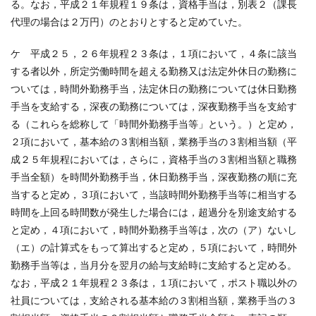
る。なお，平成２１年規程１９条は，資格手当は，別表２（課長
代理の場合は２万円）のとおりとすると定めていた。
ケ 平成２５，２６年規程２３条は，１項において，４条に該当
する者以外，所定労働時間を超える勤務又は法定外休日の勤務に
ついては，時間外勤務手当，法定休日の勤務については休日勤務
手当を支給する，深夜の勤務については，深夜勤務手当を支給す
る（これらを総称して「時間外勤務手当等」という。）と定め，
２項において，基本給の３割相当額，業務手当の３割相当額（平
成２５年規程においては，さらに，資格手当の３割相当額と職務
手当全額）を時間外勤務手当，休日勤務手当，深夜勤務の順に充
当すると定め，３項において，当該時間外勤務手当等に相当する
時間を上回る時間数が発生した場合には，超過分を別途支給する
と定め，４項において，時間外勤務手当等は，次の（ア）ないし
（エ）の計算式をもって算出すると定め，５項において，時間外
勤務手当等は，当月分を翌月の給与支給時に支給すると定める。
なお，平成２１年規程２３条は，１項において，ポスト職以外の
社員については，支給される基本給の３割相当額，業務手当の３