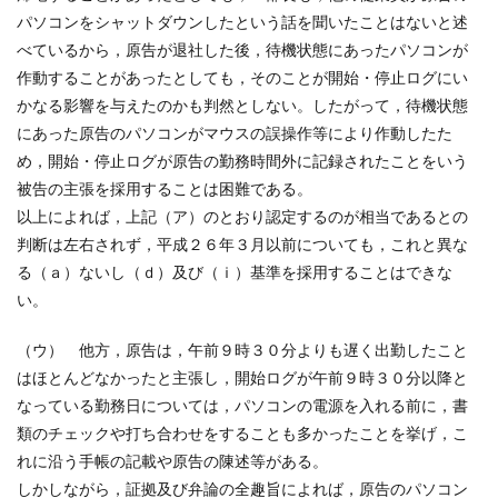
パソコンをシャットダウンしたという話を聞いたことはないと述
べているから，原告が退社した後，待機状態にあったパソコンが
作動することがあったとしても，そのことが開始・停止ログにい
かなる影響を与えたのかも判然としない。したがって，待機状態
にあった原告のパソコンがマウスの誤操作等により作動したた
め，開始・停止ログが原告の勤務時間外に記録されたことをいう
被告の主張を採用することは困難である。
以上によれば，上記（ア）のとおり認定するのが相当であるとの
判断は左右されず，平成２６年３月以前についても，これと異な
る（ａ）ないし（ｄ）及び（ｉ）基準を採用することはできな
い。
（ウ） 他方，原告は，午前９時３０分よりも遅く出勤したこと
はほとんどなかったと主張し，開始ログが午前９時３０分以降と
なっている勤務日については，パソコンの電源を入れる前に，書
類のチェックや打ち合わせをすることも多かったことを挙げ，こ
れに沿う手帳の記載や原告の陳述等がある。
しかしながら，証拠及び弁論の全趣旨によれば，原告のパソコン