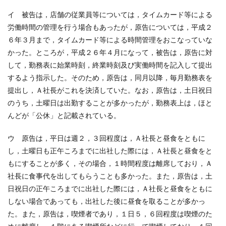
イ 被告は，店舗の従業員等については，タイムカード等による
労働時間の管理を行う場合もあったが，原告については，平成２
６年３月まで，タイムカード等による時間管理をおこなっていな
かった。ところが，平成２６年４月になって，被告は，原告に対
して，勤務表に始業時刻，終業時刻及び実働時間を記入して提出
するよう指示した。そのため，原告は，同月以降，毎月勤務表を
提出し，Ａ社長がこれを決済していた。なお，原告は，土日祝日
のうち，土曜日は出勤することが多かったが，勤務表上は，ほと
んどが「公休」と記載されている。
ウ 原告は，平日は週２，３回程度は，Ａ社長と昼食をともに
し，土曜日も正午ころまでに出社した際には，Ａ社長と昼食をと
もにすることが多く，その場合，１時間程度は離席しており，Ａ
社長に食事代を出してもらうことも多かった。また，原告は，土
日祝日の正午ころまでに出社した際には，Ａ社長と昼食をともに
しない場合であっても，出社した後に昼食を取ることが多かっ
た。また，原告は，喫煙者であり，１日５，６回程度は喫煙のた