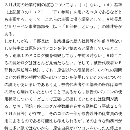
３月以前の始業時刻の認定については，（ａ）ないし（ｄ）基準
（上記第３の１（２）エ（ア）参照）を用いるべきであるなどと
も主張する。そして，これらの主張に沿う証拠として，Ａ社長及
びＥリーベン事業部部長（以下「Ｅ部長」という。）の陳述等が
ある。
しかしながら，Ｅ部長は，営業担当の新入社員等が午前８時ない
し８時半には原告のパソコンを使い始めると証言しているとこ
ろ，別紙１のＰＣログ欄を概観しても，午前８時ないし８時半こ
ろの開始ログはほとんど見当たらない。そして，被告代表者やＥ
部長の陳述等を検討しても，原告以外の従業員が，いずれの期間
にどの程度の頻度で原告のパソコンを使用していたのかについて
の説明があいまいであるうえ，被告代表者やＥ部長の座席は原告
の席から離れていたということであるから，原告のパソコンの使
用状況について，どこまで正確に把握していたかには疑問が残
る。なお，開始・停止ログが複数組存在する勤務日（平成２５年
７月５日等）が存在し，そのログの一部が原告以外の従業員の使
用によるものである可能性も考えられるが，そのような勤務日が
特に多い訳ではないから，原告自身がパソコンをいったん停止さ