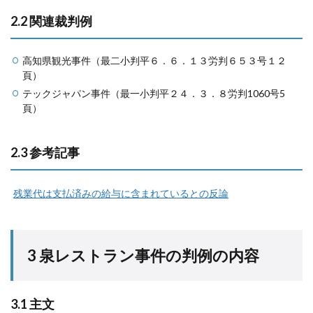
2.2 関連裁判例
高知県観光事件（最二小判平６．６．１３労判６５３号１２
頁）
テックジャパン事件（最一小判平２４．３．８労判1060号5
頁）
2.3 参考記事
残業代は支払済みの給与に含まれているとの反論
3 泉レストラン事件の判例の内容
3.1 主文