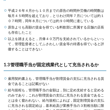
平成２６年４月から１０月までの原告の時間外労働の時間数は
毎月４５時間を超えており，とりわけ同年７月については約１
０７時間，同年８月については約９０時間に達している
原告よりも高額の賃金を得ている料飲部に所属する店舗の店長
も存在したこと
以上を踏まえると，月俸４０万円を支給されているからといっ
て，管理監督者としてふさわしい賃金等の待遇を得ていると評
価することはできない
1.3 管理職手当が固定残業代として充当されるか
雇用契約書上も，管理職手当が割増賃金の支払に充当される賃
金であることは記載がない
給与規程も，管理職手当の金額は，別に定め支給すると定める
のみであり，これが割増賃金の支払に充当される賃金であるこ
とは全く窺われない。給与規程によれば，固定割増賃金の支払
に充当される固定給は，基本給及び業務手当の３割相当額に限