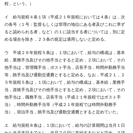
程」という。）
イ 給与規程４条１項（平成２１年規程においては４条）は，次
の各号（１号：監督もしくは管理の地位にある者及びこれに準ず
ると認められる者，など）の１に該当する者については，別に定
める場合を除き，２３条の規定は適用しないと定める。
ウ 平成２６年規程５条は，１項において，給与の構成は，基本
給，業務手当及びその他手当とすると定め，２項において，その
他手当は，管理職手当，ポスト手当，店長手当，時間外勤務手当
等，賄手当及び通勤交通費とすると定める。なお，平成２１，２
５年規程５条は，１項において，給与の構成は，基本給，業務手
当，資格手当及びその他手当とすると定め，２項において，その
他手当は，職務手当，店長手当（平成２１年規程ではポスト手
当），時間外勤務手当等（平成２１年規程では時間外勤務手
当），宿泊手当，賄手当及び通勤交通費とすると定めていた。
エ 給与規程８条は，１項において，給与の計算期間は当月１日
から当月末日までとし，当月２０日に支給するなどと定め，３項