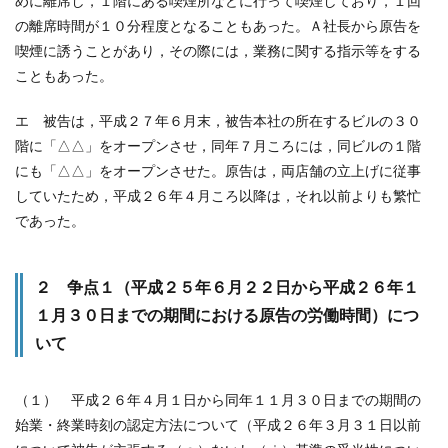
めに離席し，１階にある喫煙所などに行って喫煙しており，１回
の離席時間が１０分程度となることもあった。Ａ社長から原告を
喫煙に誘うことがあり，その際には，業務に関する指示等をする
こともあった。
エ 被告は，平成２７年６月末，被告本社の所在するビルの３０
階に「△△」をオープンさせ，同年７月ころには，同ビルの１階
にも「△△」をオープンさせた。原告は，両店舗の立上げに従事
していたため，平成２６年４月ころ以降は，それ以前よりも繁忙
であった。
２ 争点１（平成２５年６月２２日から平成２６年１
１月３０日までの期間における原告の労働時間）につ
いて
（１） 平成２６年４月１日から同年１１月３０日までの期間の
始業・終業時刻の認定方法について（平成２６年３月３１日以前