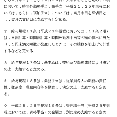
において，時間外勤務手当，賄手当（平成２１，２５年規程にお
いては，さらに，宿泊手当）については，当月末日を締切日と
し，翌月の支給日に支給すると定める。
オ 給与規程１１条（平成２１年規程においては，１１条２項）
は，日割計算・時間割計算・時間外勤務手当等の額の算出に当た
り，１円未満の端数が発生したときは，その端数を切上げて計算
するなどと定める。
カ 給与規程１７条は，基本給は，技術及び勤務成績により決定
の上，支給すると定める。
キ 給与規程１８条は，業務手当は，従業員各人の職務の責任
性，難易度，職務内容等を勘案し，決定の上，支給すると定め
る。
ク 平成２５，２６年規程１９条は，管理職手当（平成２５年規
程においては，資格手当）の金額は，別に定め支給すると定め