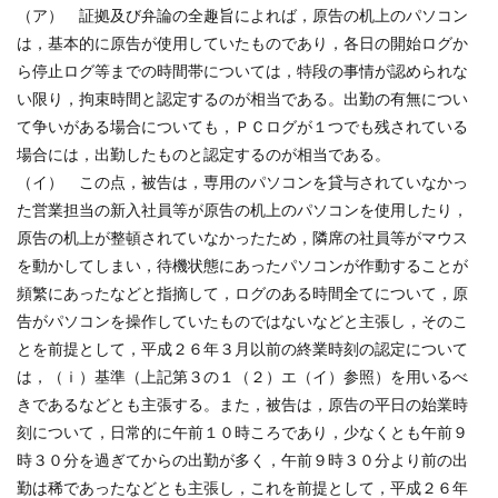
（ア） 証拠及び弁論の全趣旨によれば，原告の机上のパソコン
は，基本的に原告が使用していたものであり，各日の開始ログか
ら停止ログ等までの時間帯については，特段の事情が認められな
い限り，拘束時間と認定するのが相当である。出勤の有無につい
て争いがある場合についても，ＰＣログが１つでも残されている
場合には，出勤したものと認定するのが相当である。
（イ） この点，被告は，専用のパソコンを貸与されていなかっ
た営業担当の新入社員等が原告の机上のパソコンを使用したり，
原告の机上が整頓されていなかったため，隣席の社員等がマウス
を動かしてしまい，待機状態にあったパソコンが作動することが
頻繁にあったなどと指摘して，ログのある時間全てについて，原
告がパソコンを操作していたものではないなどと主張し，そのこ
とを前提として，平成２６年３月以前の終業時刻の認定について
は，（ｉ）基準（上記第３の１（２）エ（イ）参照）を用いるべ
きであるなどとも主張する。また，被告は，原告の平日の始業時
刻について，日常的に午前１０時ころであり，少なくとも午前９
時３０分を過ぎてからの出勤が多く，午前９時３０分より前の出
勤は稀であったなどとも主張し，これを前提として，平成２６年