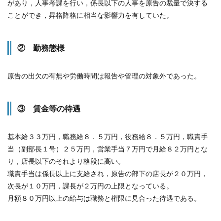
があり，人事考課を行い，係長以下の人事を原告の裁量で決する
ことができ，昇格降格に相当な影響力を有していた。
② 勤務態様
原告の出欠の有無や労働時間は報告や管理の対象外であった。
③ 賃金等の待遇
基本給３３万円，職務給８．５万円，役務給８．５万円，職責手
当（副部長１号）２５万円，営業手当７万円で月給８２万円とな
り，店長以下のそれより格段に高い。
職責手当は係長以上に支給され，原告の部下の店長が２０万円，
次長が１０万円，課長が２万円の上限となっている。
月額８０万円以上の給与は職務と権限に見合った待遇である。