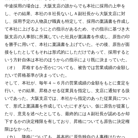
中途採用の場合は、大阪支店の誰からでも本社に採用の上申を
し、その結果、本社のＢ社長ないしＡ副社長から大阪支店に対
し、採用予定の人物及び職責も特定して、採用の稟議書を作成し
て本社に上げるようにとの指示があるため、その指示に基づき大
阪支店の人事部に所属していた社員が稟議書を作成し、原告の印
を勝手に用いて、本社に稟議書を上げていた。その後、原告が面
接をしたとしてもそれは形式的にしただけであって、採用すると
いう方針自体は本社のほうからの指示により既に決まっていた。
（オ） 昇格するか否かについても、被告では営業成績の金額し
だいで昇格基準が決まっていた。
そして、本社が、毎年４～６月の営業成績の金額をもとに査定を
行い、その結果、昇格させる従業員を指定し、支店に通知する扱
いであった。大阪支店では、本社から指定のあった従業員につい
て、形式上稟議書を作成していたにすぎない。仮に原告が提案し
たり、意見を述べたとしても、最終的にはＡ副社長が認めるか却
下するかの決定権限を有しており、昇格についても原告に決定権
限はなかった。
（カ） 降格についても、基本的に原告独自の人事権はなかっ