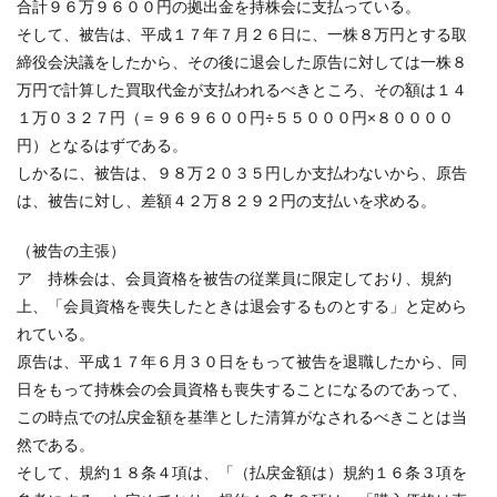
合計９６万９６００円の拠出金を持株会に支払っている。
そして、被告は、平成１７年７月２６日に、一株８万円とする取
締役会決議をしたから、その後に退会した原告に対しては一株８
万円で計算した買取代金が支払われるべきところ、その額は１４
１万０３２７円（＝９６９６００円÷５５０００円×８００００
円）となるはずである。
しかるに、被告は、９８万２０３５円しか支払わないから、原告
は、被告に対し、差額４２万８２９２円の支払いを求める。
（被告の主張）
ア 持株会は、会員資格を被告の従業員に限定しており、規約
上、「会員資格を喪失したときは退会するものとする」と定めら
れている。
原告は、平成１７年６月３０日をもって被告を退職したから、同
日をもって持株会の会員資格も喪失することになるのであって、
この時点での払戻金額を基準とした清算がなされるべきことは当
然である。
そして、規約１８条４項は、「（払戻金額は）規約１６条３項を