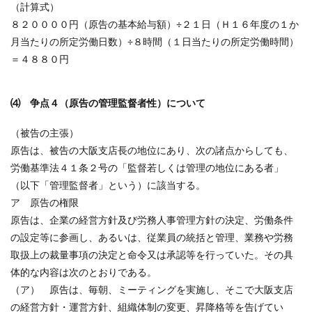
（計算式）
８２００００円（原告の基本給与額）÷２１日（Ｈ１６年度の１か
月当たりの所定労働日数）÷８時間（１日当たりの所定労働時間）
＝４８８０円
⑷ 争点４（原告の管理監督者性）について
（被告の主張）
原告は、被告の大阪支店長の地位にあり、次の諸点からしても、
労働基準法４１条２号の「監督若しくは管理の地位にある者」
（以下「管理監督者」という）に該当する。
ア 原告の権限
原告は、企業の経営方針及び労務人事管理方針の決定、労働条件
の設定等に参画し、あるいは、従業員の統括と管理、業務や労務
取扱上の裁量事項の決定と命令又は承認等を行っていた。その具
体的な内容は次のとおりである。
（ア） 原告は、毎朝、ミーティングを実施し、そこで大阪支店
の経営方針・運営方針、組織体制の変更、昇降格等を告げてい