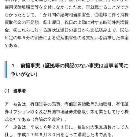
雇用保険離職票等を交付しなかったため、再就職することができ
なかったとして、１か月間の給与相当損害金、②退職に伴う持株
買取代金の不足額、③土曜日、祝日の出勤に対する時間外割増賃
金、④これらに対する訴状送達日の翌日から支払済みまで、民法
所定の年５分の割合による遅延損害金の各支払いを請求した事案
である。
１ 前提事実（証拠等の掲記のない事実は当事者間に
争いがない）
⑴ 当事者
ア 被告は、有価証券の売買、有価証券指数等先物取引、有価証
券オプション取引及び外国市場証券先物取引等を業として行う株
式会社である（弁論の全趣旨）。
イ 原告は、平成１６年２月１日に、被告の大阪支店長として入
社し、平成１７年６月３０日をもって退職した者である。