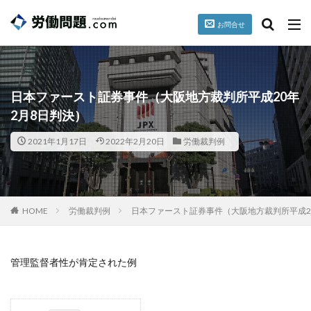
お問合せ
台風
就業規則
パワハラ
セクハラ
誓約書
カテゴリー
日本ファースト証券事件（大阪地方裁判所平成20年
2月8日判決）
2021年1月17日
2022年2月20日
労働裁判例
タグ
懲戒
掲載情報
暴行、脅迫
検索
HOME
労働裁判例
日本ファースト証券事件（大阪地方裁判所平成2
管理監督者性が肯定された例