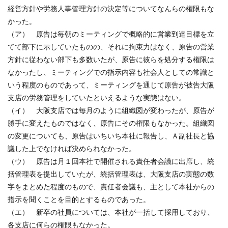
経営方針や労務人事管理方針の決定等についてなんらの権限もな
かった。
（ア） 原告は毎朝のミーティングで概略的に営業到達目標を立
てて部下に示していたものの、それに拘束力はなく、原告の営業
方針に従わない部下も多数いたが、原告に彼らを処分する権限は
なかったし、ミーティングでの指示内容も社会人としての常識と
いう程度のものであって、ミーティングを通じて原告が被告大阪
支店の労務管理をしていたといえるような実態はない。
（イ） 大阪支店では毎月のように組織図が変わったが、原告が
勝手に変えたものではなく、原告にその権限もなかった。組織図
の変更についても、原告はいちいち本社に報告し、Ａ副社長と協
議した上でなければ決められなかった。
（ウ） 原告は月１回本社で開催される責任者会議に出席し、統
括管理表を提出していたが、統括管理表は、大阪支店の実態の数
字をまとめた程度のもので、責任者会議も、主として本社からの
指示を聞くことを目的とするものであった。
（エ） 新卒の社員については、本社が一括して採用しており、
各支店に何らの権限もなかった。