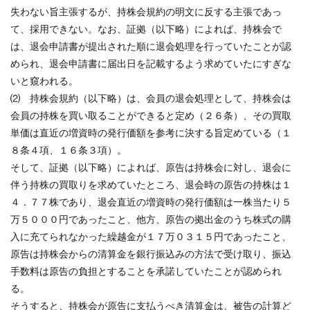
失わない旨主張するが、持株会規約の明文に反する主張であっ
て、採用できない。なお、証拠（以下略）によれば、持株会で
は、退会申請書が提出された順に退会処理を行っていたことが認
められ、退会申請書に届出日を記載するよう求めていたにすぎな
いと窺われる。
⑵ 持株会規約（以下略）は、会員の退会処理として、持株会は
会員の持株を買い取ることができると定め（２６条）、その買取
単価は直近の増資時の発行価額を参考に決する旨定めている（１
８条４項、１６条３項）。
そして、証拠（以下略）によれば、原告は持株会に対し、退会に
伴う持株の買取りを求めていたところ、退会時の原告の持株は１
４．７７株であり、退会直近の増資時の発行価額は一株当たり５
万５０００円であったこと、他方、原告の拠出金のうち株式の購
入に充てられなかった繰越金が１７万０３１５円であったこと、
原告は持株会からの清算金を銀行振込みの方法で受け取り、振込
手数料は原告の負担とすることを承諾していたことが認められ
る。
そうすると、持株会が原告に支払うべき清算金は、被告の計算ど