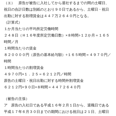
（エ） 原告が被告に入社してから退社するまでの間の土曜日、
祝日の合計日数は別紙のとおり９０日であるから、土曜日・祝日
出勤に対する割増賃金は４４７万２６４０円となる。
（計算式）
１か月当たりの平均所定労働時間
２４８日（Ｈ１６年度所定労働日数）×８時間÷１２か月＝１６５
時間／月
１時間当たりの賃金
８２００００円（原告の基本給与額）÷１６５時間＝４９７０円／
時間
１時間当たりの割増賃金
４９７０円×１．２５＝６２１２円／時間
原告の土曜日・祝日出勤に対する時間外割増賃金
６２１２円×９０日×８時間＝４４７２６４０円
（被告の主張）
ア 原告の入社日である平成１６年２月１日から、退職日である
平成１７年６月３０日までの期間における祝日は２１日、土曜日