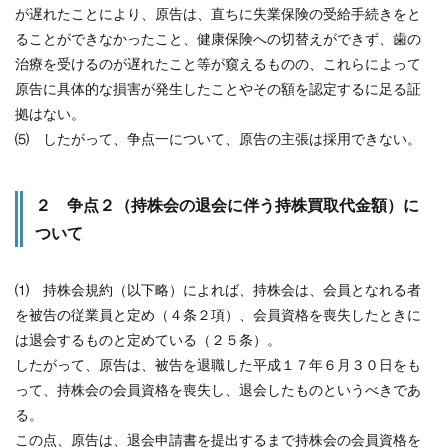
が遅れたことにより、原告は、直ちに失業保険の受給手続きをと
ることができなかったこと、健康保険への切替えができず、歯の
治療を受けるのが遅れたこと等が窺えるものの、これらによって
原告に具体的な損害が発生したことやその額を認定するに足る証
拠はない。
⑸ したがって、争点一について、原告の主張は採用できない。
２ 争点２（持株会の退会に伴う持株買取代金額）に
ついて
⑴ 持株会規約（以下略）によれば、持株会は、会員となれる者
を被告の従業員と定め（４条２項）、会員資格を喪失したときに
は退会するものと定めている（２５条）。
したがって、原告は、被告を退職した平成１７年６月３０日をも
って、持株会の会員資格を喪失し、退会したものというべきであ
る。
この点、原告は、退会申請書を提出するまで持株会の会員資格を