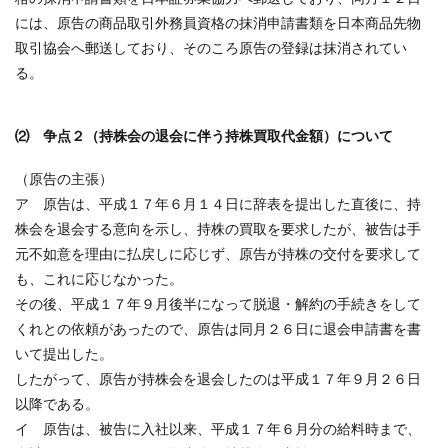
には、原告の商品取引外務員資格の抹消申請書類を日本商品先物
取引協会へ郵送しており、そのころ原告の登録は抹消されてい
る。
⑵ 争点２（持株会の退会に伴う持株買取代金額）について
（原告の主張）
ア 原告は、平成１７年６月１４日に辞表を提出した直後に、持
株会を退会する意向を示し、持株の買取を要求したが、被告は手
元不如意を理由に払戻しに応じず、原告が持株の交付を要求して
も、これに応じなかった。
その後、平成１７年９月後半になって脱退・解約の手続きをして
くれとの依頼があったので、原告は同月２６日に退会申請書を書
いて提出した。
したがって、原告が持株会を退会したのは平成１７年９月２６日
以降である。
イ 原告は、被告に入社以来、平成１７年６月分の給料時まで、