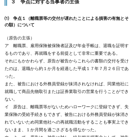
３ 争点に対する当事者の主張
⑴ 争点１（離職票等の交付が遅れたことによる損害の有無とそ
の額）について
（原告の主張）
ア 離職票、雇用保険被保険者証及び年金手帳は、退職を証明す
るものであり、再就職をする前提として非常に重要である。
それにもかかわらず、原告が被告からこれらの書類の交付を受け
たのは、退職から約１か月を経過した平成１７年７月２６日であ
った。
また、被告における外務員登録が抹消されなければ、同業他社に
就職して商品先物取引または証券業取引の営業を行うことができ
ない。
イ 原告は、離職票等がないためハローワークに登録できず、失
業保険の受給手続きもできず、被告における外務員登録が抹消さ
れていないため同業他社への再就職活動をすることも事実上でき
ないまま、１か月間を過ごさざるを得なかった。