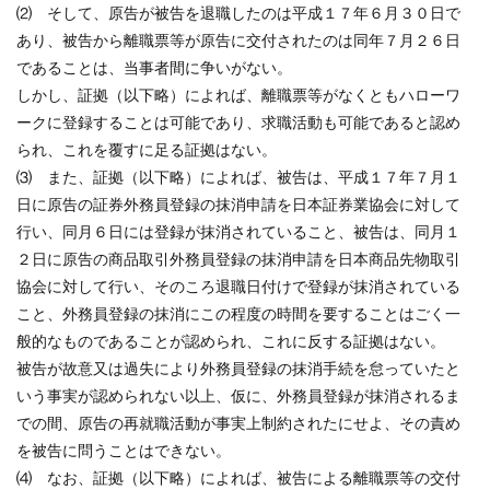
⑵ そして、原告が被告を退職したのは平成１７年６月３０日で
あり、被告から離職票等が原告に交付されたのは同年７月２６日
であることは、当事者間に争いがない。
しかし、証拠（以下略）によれば、離職票等がなくともハローワ
ークに登録することは可能であり、求職活動も可能であると認め
られ、これを覆すに足る証拠はない。
⑶ また、証拠（以下略）によれば、被告は、平成１７年７月１
日に原告の証券外務員登録の抹消申請を日本証券業協会に対して
行い、同月６日には登録が抹消されていること、被告は、同月１
２日に原告の商品取引外務員登録の抹消申請を日本商品先物取引
協会に対して行い、そのころ退職日付けで登録が抹消されている
こと、外務員登録の抹消にこの程度の時間を要することはごく一
般的なものであることが認められ、これに反する証拠はない。
被告が故意又は過失により外務員登録の抹消手続を怠っていたと
いう事実が認められない以上、仮に、外務員登録が抹消されるま
での間、原告の再就職活動が事実上制約されたにせよ、その責め
を被告に問うことはできない。
⑷ なお、証拠（以下略）によれば、被告による離職票等の交付