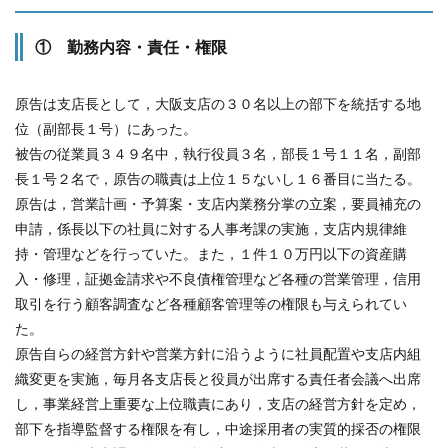
① 勤務内容・責任・権限
原告は支店長として，大阪支店の３０名以上の部下を統括する地
位（副部長１号）にあった。
被告の従業員３４９名中，執行役員３名，部長１号１１名，副部
長１号２名で，原告の職責は上位１５ないし１６番目に当たる。
原告は，営業計画・予算案・支店内業務分掌の立案，要員補充の
申請，係長以下の社員に対する人事考課の実施，支店内規律維
持・管理などを行っていた。また，１件１０万円以下の資産購
入・修理，証拠金請求や不良債権管理など各種の営業管理，信用
取引を行う顧客調査など各種顧客管理等の権限も与えられてい
た。
原告自らの経営方針や営業方針に沿うように社員配置や支店内組
織変更を実施，毎月各支店長と役員が出席する責任者会議へ出席
し，事業経営上重要な上位職責にあり，支店の経営方針を定め，
部下を指導監督する権限を有し，中途採用者の実質的採否の権限