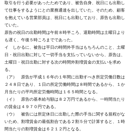
取引を行う必要があったためであり、被告自身、祝日にも出勤し
て仕事をするようにとの業務通達を出していた。そのため、顧客
を抱えている営業部員は、祝日にも出勤しており、原告も出勤し
ていた。
原告の祝日の出勤時間は午前８時半ころ、退勤時間は土曜日より
も遅く、午後５時ころまでであった。
イ しかるに、被告は平日の時間外手当はもちろんのこと、土曜
日・祝日出勤に対して一切手当を支払っていないから、原告は、
土曜日・祝日出勤に対する次の時間外割増賃金の支払いを求め
る。
（ア） 原告が平成１６年の１年間に出勤すべき所定労働日数は
２４８日であり、１日の所定労働時間は８時間であるから、１か
月当たりの平均所定労働時間は１６５時間となる。
（イ） 原告の基本給与額は８２万円であるから、一時間当たり
の賃金は４９７０円である。
（ウ） 被告には所定休日に出勤した際の手当に関する規程がな
いため、割増賃金の最低割合である２割５分で計算すると、１時
間当たりの割増賃金は６２１２円となる。