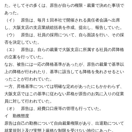
た。そしてその多くは、原告が自らの権限・裁量で決めた事項で
あった。
（イ） 原告は、毎月１回本社で開催される責任者会議へ出席
し、大阪支店の支店業績総括表を作成、提出し、報告していた。
（ウ） 原告は、社員の採用について、自ら面談を行い、その採
否を決定していた。
（エ） 原告は、自らの裁量で大阪支店に所属する社員の昇降格
の立案を行っていた。
なお、被告には一応の降格基準があったが、原告の裁量で基準以
上の降格が行われたり、基準に該当しても降格を免れさせるとい
ったことが行われていた。
一方、昇格基準については明確な定めがあったにもかかわらず、
大阪支店ではこの基準に従わない昇格が原告のお気に入りの従業
員に対して行われていた。
（オ） 原告は、経費口口座等の管理も行っていた。
イ 勤務態度
原告は自己の勤務について自由裁量権限があり、出退勤について
就業規則上及び実態上厳格な制限を受けない地位にあった。