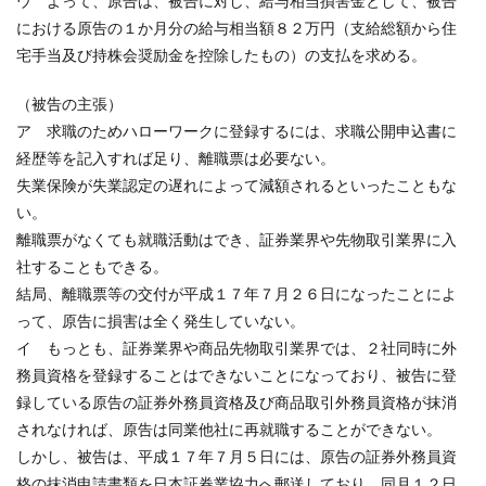
ウ よって、原告は、被告に対し、給与相当損害金として、被告
における原告の１か月分の給与相当額８２万円（支給総額から住
宅手当及び持株会奨励金を控除したもの）の支払を求める。
（被告の主張）
ア 求職のためハローワークに登録するには、求職公開申込書に
経歴等を記入すれば足り、離職票は必要ない。
失業保険が失業認定の遅れによって減額されるといったこともな
い。
離職票がなくても就職活動はでき、証券業界や先物取引業界に入
社することもできる。
結局、離職票等の交付が平成１７年７月２６日になったことによ
って、原告に損害は全く発生していない。
イ もっとも、証券業界や商品先物取引業界では、２社同時に外
務員資格を登録することはできないことになっており、被告に登
録している原告の証券外務員資格及び商品取引外務員資格が抹消
されなければ、原告は同業他社に再就職することができない。
しかし、被告は、平成１７年７月５日には、原告の証券外務員資
格の抹消申請書類を日本証券業協力へ郵送しており、同月１２日