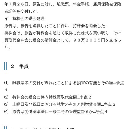
年７月２６日、原告に対し、離職票、年金手帳、雇用保険被保険
者証等を交付した。
イ 持株会の退会処理
原告は、被告を退職したことに伴い、持株会を退会した。
持株会は、原告が持株会を通じて取得した株式を買い取り、その
買取代金を含む退会の清算金として、９８万２０３５円を支払っ
た。
２ 争点
⑴ 離職票等の交付が遅れたことによる損害の有無とその額…争点
１
⑵ 持株会の退会に伴う持株買取代金額…争点２
⑶ 土曜日及び祝日における就労の有無と割増賃金額…争点３
⑷ 原告は労働基準法四一条二号の管理監督者か…争点４