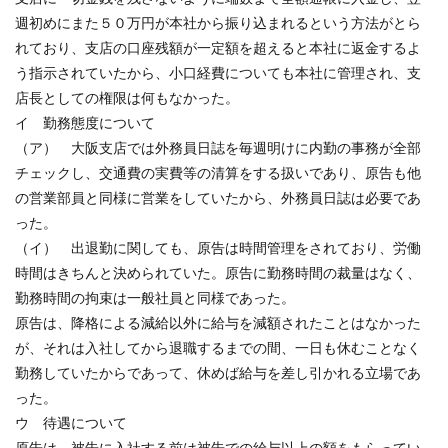
週初めにまた５０万円が本社から振り込まれるという方法がとら
れており、支店の口座残額が一定額を超えると本社に返金するよ
う指示されていたから、小口経費についても本社に管理され、支
店長としての権限は何もなかった。
イ 勤務態度について
（ア） 大阪支店では外務員日誌を毎週明けに内勤の事務が全部
チェックし、交通費の実費等の清算をする扱いであり、原告も他
の営業部員と同様に営業をしていたから、外務員日誌は必要であ
った。
（イ） 出退勤に関しても、原告は時間管理をされており、労働
時間はきちんと決められていた。原告に勤務時間の裁量はなく、
勤務時間の拘束は一般社員と同様であった。
原告は、降格による減給以外に給与を減額されたことはなかった
が、それは入社してから退職するまでの間、一日も休むことなく
勤務していたからであって、休めば給与を差し引かれる立場であ
った。
ウ 待遇について
原告は、被告に入社する前は被告での給与以上の額をもらってい