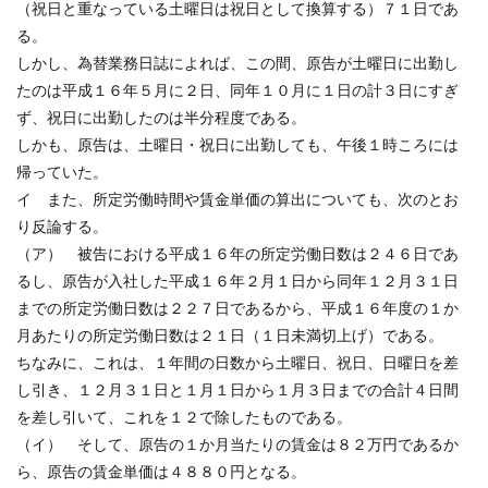
（祝日と重なっている土曜日は祝日として換算する）７１日であ
る。
しかし、為替業務日誌によれば、この間、原告が土曜日に出勤し
たのは平成１６年５月に２日、同年１０月に１日の計３日にすぎ
ず、祝日に出勤したのは半分程度である。
しかも、原告は、土曜日・祝日に出勤しても、午後１時ころには
帰っていた。
イ また、所定労働時間や賃金単価の算出についても、次のとお
り反論する。
（ア） 被告における平成１６年の所定労働日数は２４６日であ
るし、原告が入社した平成１６年２月１日から同年１２月３１日
までの所定労働日数は２２７日であるから、平成１６年度の１か
月あたりの所定労働日数は２１日（１日未満切上げ）である。
ちなみに、これは、１年間の日数から土曜日、祝日、日曜日を差
し引き、１２月３１日と１月１日から１月３日までの合計４日間
を差し引いて、これを１２で除したものである。
（イ） そして、原告の１か月当たりの賃金は８２万円であるか
ら、原告の賃金単価は４８８０円となる。