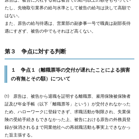
たし、先物取引業界の給与水準として被告の給与は決して高額で
はない。
また、原告の給与待遇は、営業部の副参事一号で職責は副部長待
遇にすぎず、被告の中でもそれほど高くない。
第３ 争点に対する判断
１ 争点１（離職票等の交付が遅れたことによる損害
の有無とその額）について
⑴ 原告は、被告から退職を証明する離職票、雇用保険被保険者
証及び年金手帳（以下「離職票等」という）が交付されなかった
ため、ハローワークに登録できず、求職活動が制限され、失業保
険の受給手続きもできなかった上、被告における原告の外務員登
録が抹消されるまで同業他社への再就職活動も事実上できなかっ
た旨主張する。