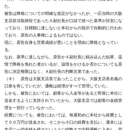
た。
被告は降格についての明確な規定がなかったが、一応当時の大阪
支店担当取締役であったＡ副社長が口頭で述べた基準が目安にな
っており、目標額に達しないと本社からの指示で自動的に行われ
ており、原告の人事権によるものではない。
現に、原告自身も営業成績が悪いことを理由に降格となってい
る。
なお、基準に達しながら、原告かＡ副社長に頼み込んだ結果、温
情で降格を免れた者がいるが、温情をかけるか否かについても原
告に決定権限はなく、Ａ副社長の判断次第であった。
（キ） 原告は大阪支店長であったことから、大阪支店長名義の
口座を有していたが、通帳は経理がすべて管理していた。
しかも、被告においては、顧客から入金等があると即座に本社に
送金するように支持されていたから、大阪支店では顧客の金銭管
理を一切行っていなかった。
経費についても、被告においては、毎週初めに本社から経費とし
て５０万円が送金され、そこから小口の経費を支払い、週末には
支店に一切金銭を残さないように端数まで全額通帳に入金し、翌