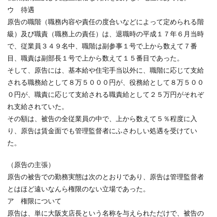
ウ 待遇
原告の職階（職務内容や責任の度合いなどによって定められる階
級）及び職責（職務上の責任）は、退職時の平成１７年６月当時
で、従業員３４９名中、職階は副参事１号で上から数えて７番
目、職責は副部長１号で上から数えて１５番目であった。
そして、原告には、基本給や住宅手当以外に、職階に応じて支給
される職務給として８万５０００円が、役務給として８万５００
０円が、職責に応じて支給される職責給として２５万円がそれぞ
れ支給されていた。
その額は、被告の全従業員の中で、上から数えて５％程度に入
り、原告は賃金面でも管理監督者にふさわしい処遇を受けてい
た。
（原告の主張）
原告の被告での勤務実態は次のとおりであり、原告は管理監督者
とはほど遠いなんら権限のない立場であった。
ア 権限について
原告は、単に大阪支店長という名称を与えられただけで、被告の