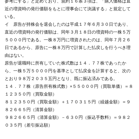
参考にする」と定めており、規約１６条３項は、「購入価格は直
近の増資時の発行価額をもとに理事会にて決議する」と規定して
いる。
イ 原告が持株会を退会したのは平成１７年６月３０日であり、
直近の増資時の発行価額は、同年３月１８日の増資時の一株５万
５０００円である。一株８万円に増資されたのは、同年７月２６
日であるから、原告に一株８万円で計算した払戻しを行うべき理
由はない。
原告が退職時に所有していた株式数は１４．７７株であったか
ら、一株５万５０００円を基準として払戻金を計算すると、次の
とおり９８万２０３５五円となり、既に振込済みである。
１４．７７株（原告所有株式数）×５５０００円（買取単価）＝８
１２３５０円（買取金額）
８１２３５０円（買取金額）＋１７０３１５円（繰越金額）＝９
８２６６５円（清算金額）
９８２６６５円（清算金額）－６３０円（振込手数料）＝９８２
０３５円（差引振込額）