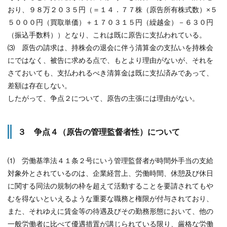
おり、９８万２０３５円（＝１４．７７株（原告所有株式数）×５
５０００円（買取単価）＋１７０３１５円（繰越金）－６３０円
（振込手数料））となり、これは既に原告に支払われている。
⑶ 原告の請求は、持株会の退会に伴う清算金の支払いを持株会
にではなく、被告に求める点で、もとより理由がないが、それを
さておいても、支払われるべき清算金は既に支払済みであって、
差額は存在しない。
したがって、争点２について、原告の主張には理由がない。
３ 争点４（原告の管理監督者性）について
⑴ 労働基準法４１条２号にいう管理監督者が時間外手当の支給
対象外とされているのは、企業経営上、労働時間、休憩及び休日
に関する同法の規制の枠を超えて活動することを要請されてもや
むを得ないといえるような重要な職務と権限が付与されており、
また、それゆえに賃金等の待遇及びその勤務形態において、他の
一般労働者に比べて優遇措置が講じられている限り、厳格な労働