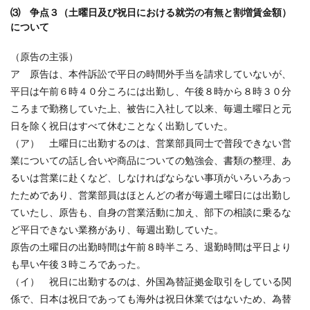
⑶ 争点３（土曜日及び祝日における就労の有無と割増賃金額）
について
（原告の主張）
ア 原告は、本件訴訟で平日の時間外手当を請求していないが、
平日は午前６時４０分ころには出勤し、午後８時から８時３０分
ころまで勤務していた上、被告に入社して以来、毎週土曜日と元
日を除く祝日はすべて休むことなく出勤していた。
（ア） 土曜日に出勤するのは、営業部員同士で普段できない営
業についての話し合いや商品についての勉強会、書類の整理、あ
るいは営業に赴くなど、しなければならない事項がいろいろあっ
たためであり、営業部員はほとんどの者が毎週土曜日には出勤し
ていたし、原告も、自身の営業活動に加え、部下の相談に乗るな
ど平日できない業務があり、毎週出勤していた。
原告の土曜日の出勤時間は午前８時半ころ、退勤時間は平日より
も早い午後３時ころであった。
（イ） 祝日に出勤するのは、外国為替証拠金取引をしている関
係で、日本は祝日であっても海外は祝日休業ではないため、為替