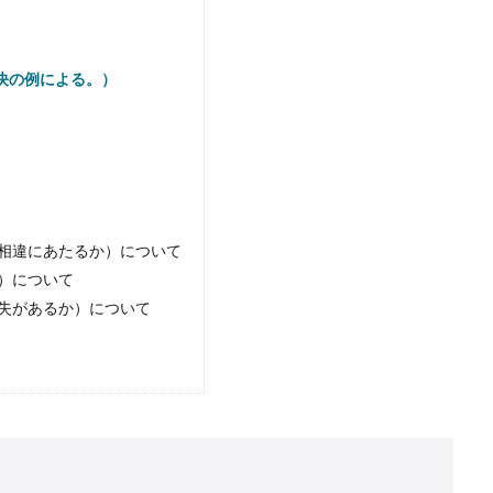
決の例による。）
相違にあたるか）について
）について
失があるか）について