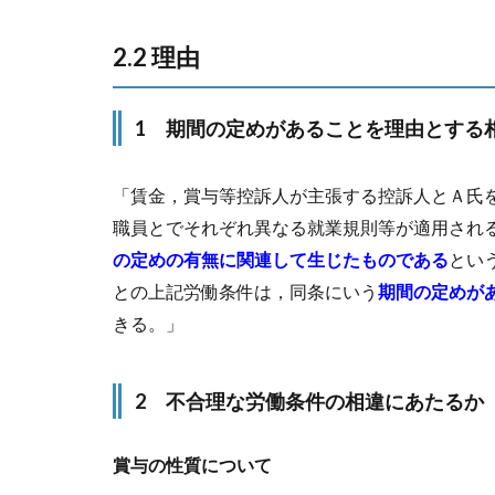
2.2 理由
1 期間の定めがあることを理由とする
「賃金，賞与等控訴人が主張する控訴人とＡ氏
職員とでそれぞれ異なる就業規則等が適用され
の定めの有無に関連して生じたものである
とい
との上記労働条件は，同条にいう
期間の定めが
きる。」
2 不合理な労働条件の相違にあたるか
賞与の性質について