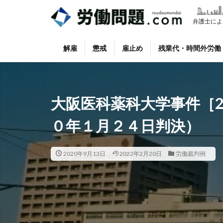
タグ
弁護士によ
懲戒
掲載情
解雇
懲戒
雇止め
残業代・時間外労働
大阪医科薬科大学事件［
０年１月２４日判決）
2020年9月13日
2022年2月20日
労働裁判例