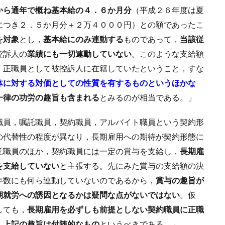
から通年で概ね基本給の４．６か月分
（平成２６年度は夏
につき２．５か月分＋２万４０００円）との額であったこ
を対象
とし，
基本給にのみ連動する
ものであって，
当該従
控訴人の
業績にも一切連動していない
。このような支給額
，正職員として被控訴人に在籍していたということ，すな
体に対する対価としての性質を有するものというほかな
一律の功労の趣旨も含まれる
とみるのが相当である。」
職員，嘱託職員，契約職員，アルバイト職員という契約形
の代替性の程度が異なり，長期雇用への期待が契約形態に
託職員のほか，契約職員には一定の賞与を支給し，
長期雇
を支給していない
と主張する。先にみた賞与の支給額の決
年数にも何ら連動していないのであるから，
賞与の趣旨が
期就労への誘因となるかは疑問な点がないではない
。仮
しても，
長期雇用を必ずしも前提としない契約職員に正職
，上記の趣旨は付随的なもの
というべきである。」