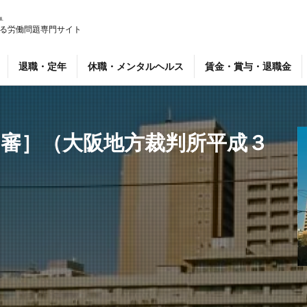
る労働問題専門サイト
報
暴行、脅迫
退職・定年
休職・メンタルヘルス
賃金・賞与・退職金
検索
2審］（大阪地方裁判所平成３