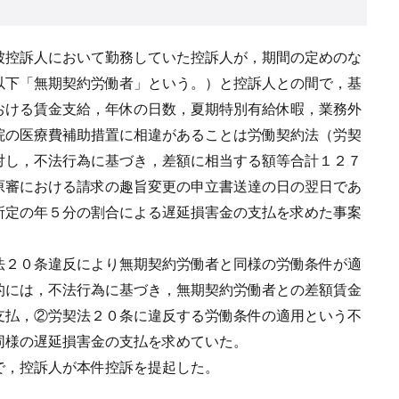
被控訴人において勤務していた控訴人が，期間の定めのな
以下「無期契約労働者」という。）と控訴人との間で，基
おける賃金支給，年休の日数，夏期特別有給休暇，業務外
院の医療費補助措置に相違があることは労働契約法（労契
対し，不法行為に基づき，差額に相当する額等合計１２７
原審における請求の趣旨変更の申立書送達の日の翌日であ
所定の年５分の割合による遅延損害金の支払を求めた事案
法２０条違反により無期契約労働者と同様の労働条件が適
的には，不法行為に基づき，無期契約労働者との差額賃金
支払，②労契法２０条に違反する労働条件の適用という不
同様の遅延損害金の支払を求めていた。
で，控訴人が本件控訴を提起した。