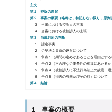
主文
第１ 控訴の趣旨
第２ 事案の概要（略称は，特記しない限り，原判
３ 当審における控訴人の主張
４ 当審における被控訴人の主張
第３ 当裁判所の判断
１ 認定事実
２ 労契法２０条の趣旨について
３ 争点１（期間の定めがあることを理由とする
４ 争点２（不合理な労働条件の相違にあたるか
５ 争点４（被控訴人に不法行為法上の故意・過
６ 争点５（損害の有無及びその額）について
第４ 結論
1 事案の概要