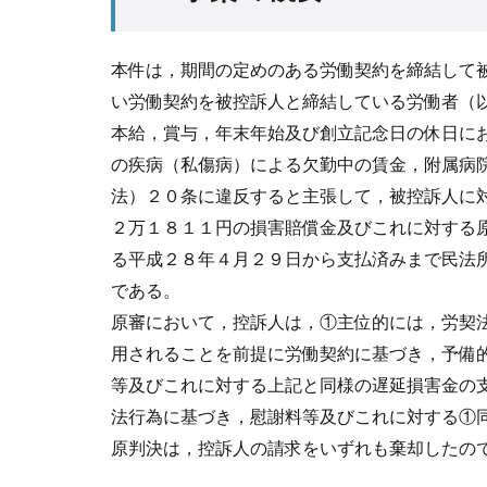
本件は，期間の定めのある労働契約を締結して
い労働契約を被控訴人と締結している労働者（
本給，賞与，年末年始及び創立記念日の休日に
の疾病（私傷病）による欠勤中の賃金，附属病
法）２０条に違反すると主張して，被控訴人に
２万１８１１円の損害賠償金及びこれに対する
る平成２８年４月２９日から支払済みまで民法
である。
原審において，控訴人は，①主位的には，労契
用されることを前提に労働契約に基づき，予備
等及びこれに対する上記と同様の遅延損害金の
法行為に基づき，慰謝料等及びこれに対する①
原判決は，控訴人の請求をいずれも棄却したの