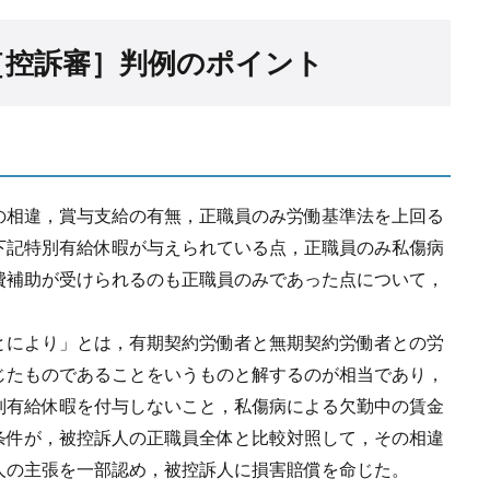
［控訴審］判例のポイント
の相違，賞与支給の有無，正職員のみ労働基準法を上回る
下記特別有給休暇が与えられている点，正職員のみ私傷病
費補助が受けられるのも正職員のみであった点について，
とにより」とは，有期契約労働者と無期契約労働者との労
じたものであることをいうものと解するのが相当であり，
別有給休暇を付与しないこと，私傷病による欠勤中の賃金
条件が，被控訴人の正職員全体と比較対照して，その相違
人の主張を一部認め，被控訴人に損害賠償を命じた。