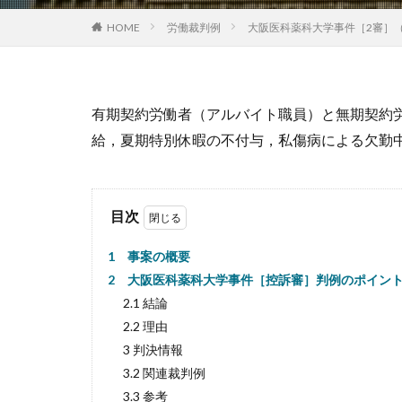
HOME
労働裁判例
大阪医科薬科大学事件［2審］
有期契約労働者（アルバイト職員）と無期契約
給，夏期特別休暇の不付与，私傷病による欠勤
目次
1 事案の概要
2 大阪医科薬科大学事件［控訴審］判例のポイン
2.1 結論
2.2 理由
3 判決情報
3.2 関連裁判例
3.3 参考