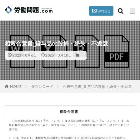
お問合せ
台風
就業規則
パワハラ
セクハラ
誓約書
カテゴリー
相殺合意書_貸与品の毀損・紛失・不返還
2023年8月6日
2025年3月18日
タグ
懲戒
掲載情報
暴行、脅迫
HOME
ダウンロード
相殺合意書_貸与品の毀損・紛失・不返還
検索