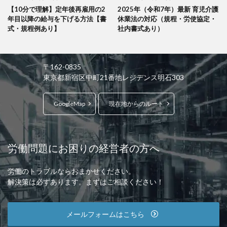
【10分で理解】定年後再雇用の2
2025年（令和7年）最新 育児介護
年目以降の給与を下げる方法【書
休業法の対応（規程・労使協定・
式・規程例あり】
社内書式あり）
〒162-0835
東京都新宿区中町21番地レジデンス明石303
GoogleMap
現在地からのルート
労働問題にお困りの経営者の方へ
労働のトラブルならおまかせください。
解決策は必ずあります。まずはご相談ください！
メールフォームはこちら