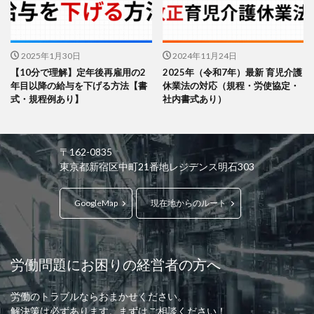
2025年1月30日
2024年11月24日
【10分で理解】定年後再雇用の2
2025年（令和7年）最新 育児介護
年目以降の給与を下げる方法【書
休業法の対応（規程・労使協定・
式・規程例あり】
社内書式あり）
〒162-0835
東京都新宿区中町21番地レジデンス明石303
GoogleMap
現在地からのルート
労働問題にお困りの経営者の方へ
労働のトラブルならおまかせください。
解決策は必ずあります。まずはご相談ください！