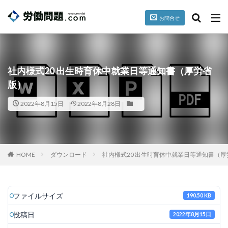
お問合せ
台風
就業規則
パワハラ
セクハラ
誓約書
カテゴリー
社内様式20 出生時育休中就業日等通知書（厚労省
版）
2022年8月15日
2022年8月28日
タグ
懲戒
掲載情報
暴行、脅迫
検索
HOME
ダウンロード
社内様式20 出生時育休中就業日等通知書（
ファイルサイズ
190.50 KB
投稿日
2022年8月15日