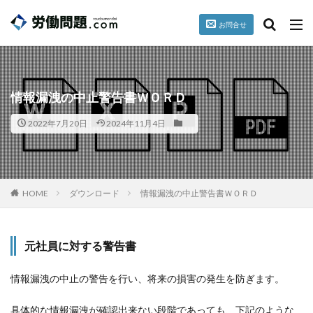
お問合せ
台風
就業規則
パワハラ
セクハラ
誓約書
カテゴリー
情報漏洩の中止警告書ＷＯＲＤ
2022年7月20日
2024年11月4日
タグ
懲戒
掲載情報
暴行、脅迫
HOME
ダウンロード
情報漏洩の中止警告書ＷＯＲＤ
検索
元社員に対する警告書
情報漏洩の中止の警告を行い、将来の損害の発生を防ぎます。
具体的な情報漏洩が確認出来ない段階であっても、下記のような