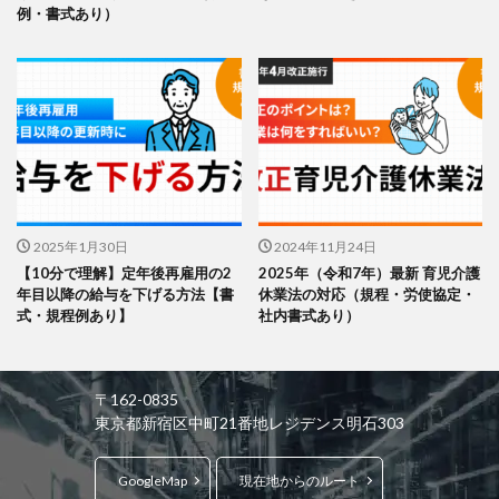
例・書式あり）
2025年1月30日
2024年11月24日
【10分で理解】定年後再雇用の2
2025年（令和7年）最新 育児介護
年目以降の給与を下げる方法【書
休業法の対応（規程・労使協定・
式・規程例あり】
社内書式あり）
〒162-0835
東京都新宿区中町21番地レジデンス明石303
GoogleMap
現在地からのルート