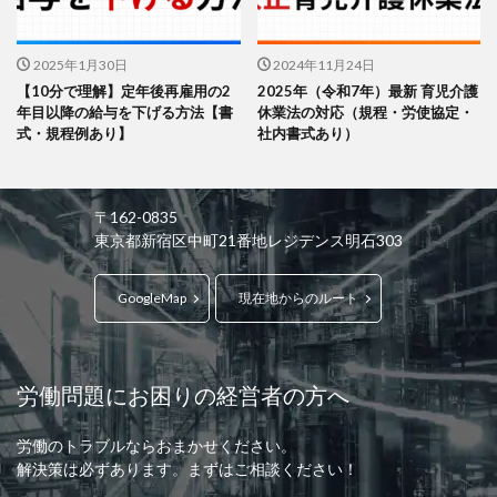
2025年1月30日
2024年11月24日
【10分で理解】定年後再雇用の2
2025年（令和7年）最新 育児介護
年目以降の給与を下げる方法【書
休業法の対応（規程・労使協定・
式・規程例あり】
社内書式あり）
〒162-0835
東京都新宿区中町21番地レジデンス明石303
GoogleMap
現在地からのルート
労働問題にお困りの経営者の方へ
労働のトラブルならおまかせください。
解決策は必ずあります。まずはご相談ください！