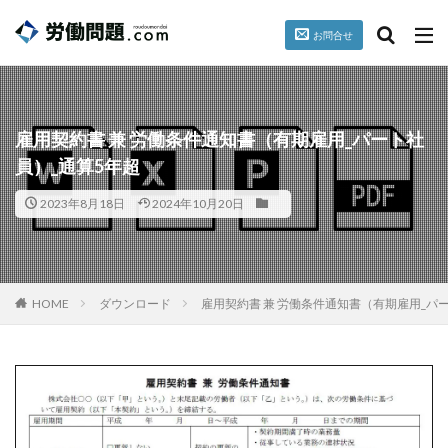
お問合せ
台風
就業規則
パワハラ
セクハラ
誓約書
カテゴリー
雇用契約書 兼 労働条件通知書（有期雇用_パート社
員）_通算5年超
2023年8月18日
2024年10月20日
タグ
懲戒
掲載情報
暴行、脅迫
検索
HOME
ダウンロード
雇用契約書 兼 労働条件通知書（有期雇用_パ