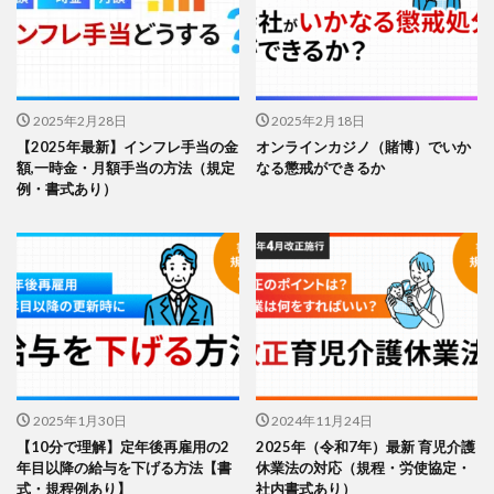
2025年2月28日
2025年2月18日
【2025年最新】インフレ手当の金
オンラインカジノ（賭博）でいか
額,一時金・月額手当の方法（規定
なる懲戒ができるか
例・書式あり）
2025年1月30日
2024年11月24日
【10分で理解】定年後再雇用の2
2025年（令和7年）最新 育児介護
年目以降の給与を下げる方法【書
休業法の対応（規程・労使協定・
式・規程例あり】
社内書式あり）