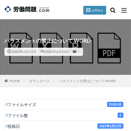
お問合せ
台風
就業規則
パワハラ
セクハラ
誓約書
カテゴリー
ハラスメントの禁止について WORD
2022年6月23日
2022年6月26日
タグ
懲戒
掲載情報
暴行、脅迫
HOME
ダウンロード
ハラスメントの禁止について WORD
検索
ファイルサイズ
29.02 KB
ファイル数
1
投稿日
2022年6月23日